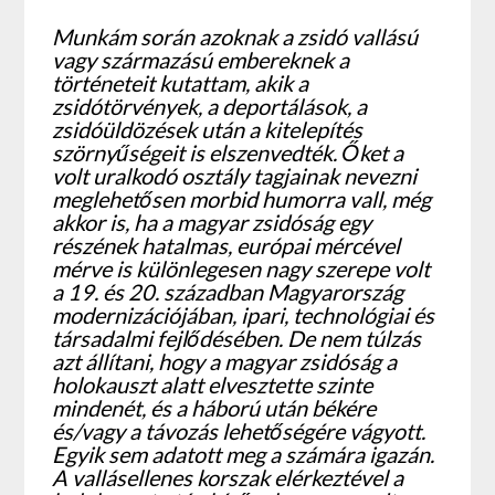
Munkám során azoknak a zsidó vallású
vagy származású embereknek a
történeteit kutattam, akik a
zsidótörvények, a deportálások, a
zsidóüldözések után a kitelepítés
szörnyűségeit is elszenvedték. Őket a
volt uralkodó osztály tagjainak nevezni
meglehetősen morbid humorra vall, még
akkor is, ha a magyar zsidóság egy
részének hatalmas, európai mércével
mérve is különlegesen nagy szerepe volt
a 19. és 20. században Magyarország
modernizációjában, ipari, technológiai és
társadalmi fejlődésében. De nem túlzás
azt állítani, hogy a magyar zsidóság a
holokauszt alatt elvesztette szinte
mindenét, és a háború után békére
és/vagy a távozás lehetőségére vágyott.
Egyik sem adatott meg a számára igazán.
A vallásellenes korszak elérkeztével a