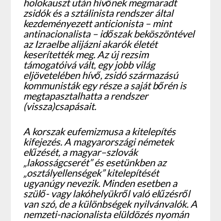
holokauszt után hívőnek megmaradt
zsidók és a sztálinista rendszer által
kezdeményezett anticionista – mint
antinacionalista – időszak beköszöntével
az Izraelbe alijázni akarók életét
keserítették meg. Az új rezsim
támogatóivá vált, egy jobb világ
eljövetelében hívő, zsidó származású
kommunisták egy része a saját bőrén is
megtapasztalhatta a rendszer
(vissza)csapásait.
A korszak eufemizmusa a kitelepítés
kifejezés. A magyarországi németek
elűzését, a magyar–szlovák
„lakosságcserét” és esetünkben az
„osztályellenségek” kitelepítését
ugyanúgy nevezik. Minden esetben a
szülő- vagy lakóhelyükről való elűzésről
van szó, de a különbségek nyilvánvalók. A
nemzeti-nacionalista elüldözés nyomán