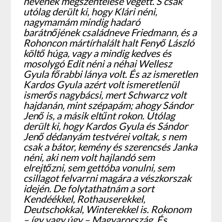
nevének megszentelése végett. S csak
utólag derült ki, hogy Klári néni,
nagymamám mindig hadaró
barátnőjének családneve Friedmann, és a
Rohoncon mártírhalált halt Fenyő László
költő húga, vagy a mindig kedves és
mosolygó Edit néni a néhai Wellesz
Gyula főrabbi lánya volt. És az ismeretlen
Kardos Gyula azért volt ismeretlenül
ismerős nagybácsi, mert Schwarcz volt
hajdanán, mint szépapám; ahogy Sándor
Jenő is, a másik eltűnt rokon. Utólag
derült ki, hogy Kardos Gyula és Sándor
Jenő dédanyám testvérei voltak, s nem
csak a bátor, kemény és szerencsés Janka
néni, aki nem volt hajlandó sem
elrejtőzni, sem gettóba vonulni, sem
csillagot felvarrni magára a vészkorszak
idején. De folytathatnám a sort
Kendéékkel, Rothauserekkel,
Deutschokkal, Winterekkel is. Rokonom
– így vagy úgy – Magyarország. És