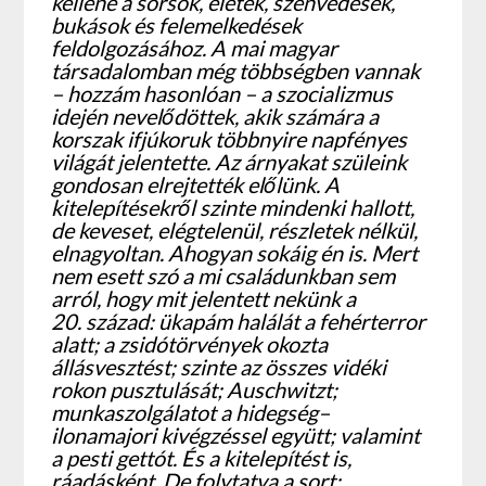
kellene a sorsok, életek, szenvedések,
bukások és felemelkedések
feldolgozásához. A mai magyar
társadalomban még többségben vannak
– hozzám hasonlóan – a szocializmus
idején nevelődöttek, akik számára a
korszak ifjúkoruk többnyire napfényes
világát jelentette. Az árnyakat szüleink
gondosan elrejtették előlünk. A
kitelepítésekről szinte mindenki hallott,
de keveset, elégtelenül, részletek nélkül,
elnagyoltan. Ahogyan sokáig én is. Mert
nem esett szó a mi családunkban sem
arról, hogy mit jelentett nekünk a
20. század: ükapám halálát a fehérterror
alatt; a zsidótörvények okozta
állásvesztést; szinte az összes vidéki
rokon pusztulását; Auschwitzt;
munkaszolgálatot a hidegség–
ilonamajori kivégzéssel együtt; valamint
a pesti gettót. És a kitelepítést is,
ráadásként. De folytatva a sort: