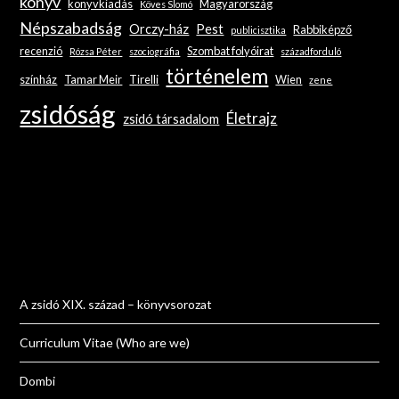
könyv
könyvkiadás
Magyarország
Köves Slomó
Népszabadság
Orczy-ház
Pest
Rabbiképző
publicisztika
recenzió
Szombat folyóirat
Rózsa Péter
szociográfia
századforduló
történelem
színház
Tamar Meir
Tirelli
Wien
zene
zsidóság
Életrajz
zsidó társadalom
A zsidó XIX. század – könyvsorozat
Curriculum Vitae (Who are we)
Dombi