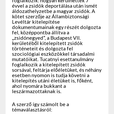
foglalkozik: hogyan kerülhettek 7
évvel a zsidók deportálása után ismét
áldozathelyzetbe a magyar zsidók. A
kötet szerzője az Állambiztonsági
Levéltár kitelepítése
dokumentumainak egy részét dolgozta
fel, középpontba állítva a
„zsidónegyed”, a Budapest VII.
kerületéből kitelepített zsidók
történeteit és dolgozta fel
szociológiai eszközökkel társadalmi
mutatóikat. Tucatnyi esettanulmány
foglalkozik a kitelepített zsidók
sorsával, feltárja előéletüket, és néhány
esetben nyomon is tudja követni a
kitelepítés utáni életüket is, főként,
ahol nyomára bukkant a
leszármazottaknak is.
A szerző így számolt be a
témaválasztásról: