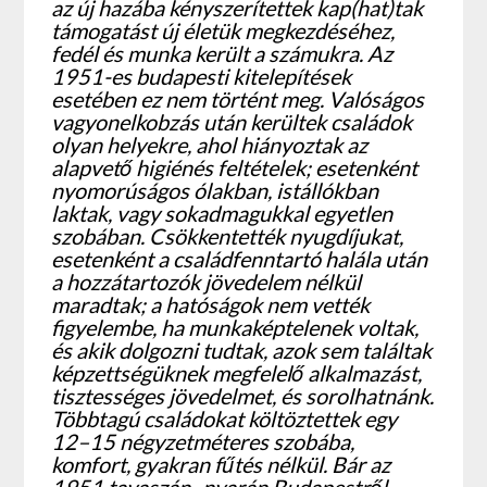
az új hazába kényszerítettek kap(hat)tak
támogatást új életük megkezdéséhez,
fedél és munka került a számukra. Az
1951-es budapesti kitelepítések
esetében ez nem történt meg. Valóságos
vagyonelkobzás után kerültek családok
olyan helyekre, ahol hiányoztak az
alapvető higiénés feltételek; esetenként
nyomorúságos ólakban, istállókban
laktak, vagy sokadmagukkal egyetlen
szobában. Csökkentették nyugdíjukat,
esetenként a családfenntartó halála után
a hozzátartozók jövedelem nélkül
maradtak; a hatóságok nem vették
figyelembe, ha munkaképtelenek voltak,
és akik dolgozni tudtak, azok sem találtak
képzettségüknek megfelelő alkalmazást,
tisztességes jövedelmet, és sorolhatnánk.
Többtagú családokat költöztettek egy
12–15 négyzetméteres szobába,
komfort, gyakran fűtés nélkül. Bár az
1951 tavaszán–nyarán Budapestről