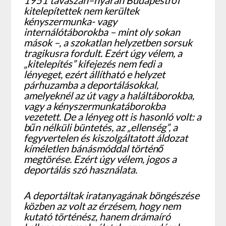
kitelepítettek nem kerültek
kényszermunka- vagy
internálótáborokba – mint oly sokan
mások –, a szokatlan helyzetben sorsuk
tragikusra fordult. Ezért úgy vélem, a
„kitelepítés” kifejezés nem fedi a
lényeget, ezért állítható e helyzet
párhuzamba a deportálásokkal,
amelyeknél az út vagy a haláltáborokba,
vagy a kényszermunkatáborokba
vezetett. De a lényeg ott is hasonló volt: a
bűn nélküli büntetés, az „ellenség”, a
fegyvertelen és kiszolgáltatott áldozat
kíméletlen bánásmóddal történő
megtörése. Ezért úgy vélem, jogos a
deportálás szó használata.
A deportáltak iratanyagának böngészése
közben az volt az érzésem, hogy nem
kutató történész, hanem drámaíró