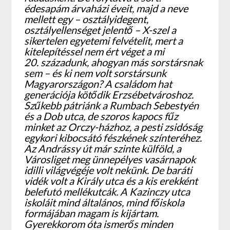
édesapám árvaházi éveit, majd a neve
mellett egy – osztályidegent,
osztályellenséget jelentő – X-szel a
sikertelen egyetemi felvételit, mert a
kitelepítéssel nem ért véget a mi
20. századunk, ahogyan más sorstársnak
sem – és ki nem volt sorstársunk
Magyarországon? A családom hat
generációja kötődik Erzsébetvároshoz.
Szűkebb pátriánk a Rumbach Sebestyén
és a Dob utca, de szoros kapocs fűz
minket az Orczy-házhoz, a pesti zsidóság
egykori kibocsátó fészkének színteréhez.
Az Andrássy út már szinte külföld, a
Városliget meg ünnepélyes vasárnapok
idilli világvégéje volt nekünk. De baráti
vidék volt a Király utca és a kis erekként
belefutó mellékutcák. A Kazinczy utca
iskoláit mind általános, mind főiskola
formájában magam is kijártam.
Gyerekkorom óta ismerős minden