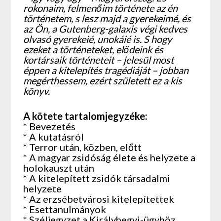
rokonaim, felmenőim története az én
történetem, s lesz majd a gyerekeimé, és
az Ön, a Gutenberg-galaxis végi kedves
olvasó gyerekeié, unokáié is. S hogy
ezeket a történeteket, elődeink és
kortársaik történeteit – jelesül most
éppen a kitelepítés tragédiáját – jobban
megérthessem, ezért született ez a kis
könyv.
A kötete tartalomjegyzéke:
* Bevezetés
* A kutatásról
* Terror után, közben, előtt
* A magyar zsidóság élete és helyzete a
holokauszt után
* A kitelepített zsidók társadalmi
helyzete
* Az erzsébetvárosi kitelepítettek
* Esettanulmányok
* Széljegyzet a Királyhegyi-ügyhöz