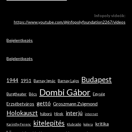
Infopoly videók:
https://www.youtube.com/@infopolyfoundation2267/videos
Bejelentkezés
Bejelentkezés
Budapest
1944
1951
Barnay Ignác
Barnay Lajos
Dombi Gábor
Burgtheater
Bécs
Egység
gettó
Groszmann Zsigmond
Erzsébetváros
Holokauszt
interjú
háború
Hírek
internet
kitelepítés
kritika
Karinthy Ferenc
Klubrádió
kolera