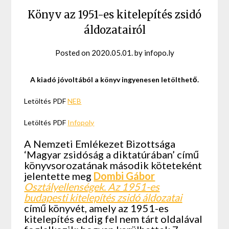
Könyv az 1951-es kitelepítés zsidó
áldozatairól
Posted on
2020.05.01.
by
infopo.ly
A kiadó jóvoltából a könyv ingyenesen letölthető.
Letöltés PDF
NEB
Letöltés PDF
Infopoly
A Nemzeti Emlékezet Bizottsága
‘Magyar zsidóság a diktatúrában’ című
könyvsorozatának második köteteként
jelentette meg
Dombi Gábor
Osztályellenségek. Az 1951-es
budapesti kitelepítés zsidó áldozatai
című könyvét, amely az 1951-es
kitelepítés eddig fel nem tárt oldalával