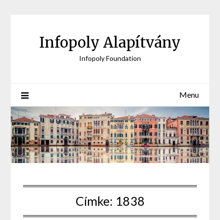
Skip
to
content
Infopoly Alapítvány
Infopoly Foundation
Menu
Címke:
1838