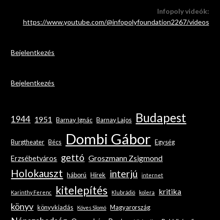
Infopoly videók:
https://www.youtube.com/@infopolyfoundation2267/videos
Bejelentkezés
Bejelentkezés
Budapest
1944
1951
Barnay Ignác
Barnay Lajos
Dombi Gábor
Burgtheater
Bécs
Egység
gettó
Groszmann Zsigmond
Erzsébetváros
Holokauszt
interjú
háború
Hírek
internet
kitelepítés
kritika
Karinthy Ferenc
Klubrádió
kolera
könyv
könyvkiadás
Magyarország
Köves Slomó