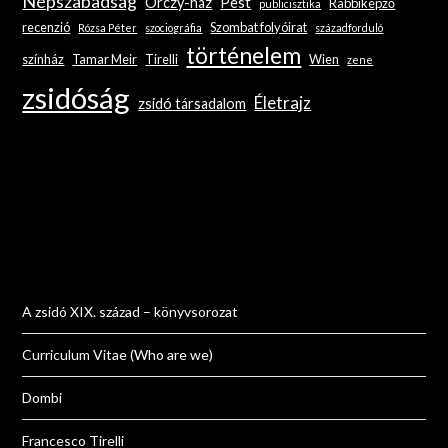
Népszabadság
Orczy-ház
Pest
Rabbiképző
publicisztika
recenzió
Szombat folyóirat
Rózsa Péter
szociográfia
századforduló
történelem
színház
Tamar Meir
Tirelli
Wien
zene
zsidóság
Életrajz
zsidó társadalom
A zsidó XIX. század – könyvsorozat
Curriculum Vitae (Who are we)
Dombi
Francesco Tirelli