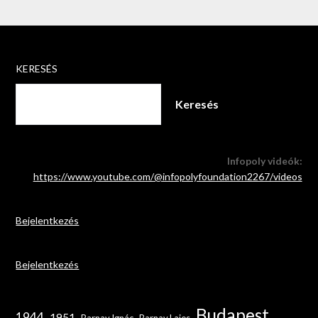
KERESÉS
Keresés
Infopoly videók:
https://www.youtube.com/@infopolyfoundation2267/videos
Bejelentkezés
Bejelentkezés
Budapest
1944
1951