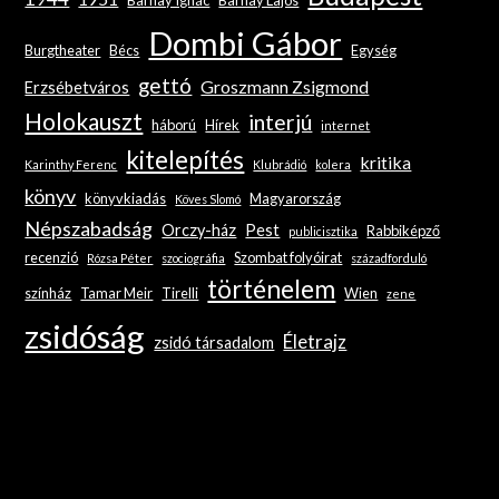
Barnay Ignác
Barnay Lajos
Dombi Gábor
Burgtheater
Bécs
Egység
gettó
Groszmann Zsigmond
Erzsébetváros
Holokauszt
interjú
háború
Hírek
internet
kitelepítés
kritika
Karinthy Ferenc
Klubrádió
kolera
könyv
könyvkiadás
Magyarország
Köves Slomó
Népszabadság
Orczy-ház
Pest
Rabbiképző
publicisztika
recenzió
Szombat folyóirat
Rózsa Péter
szociográfia
századforduló
történelem
színház
Tamar Meir
Tirelli
Wien
zene
zsidóság
Életrajz
zsidó társadalom