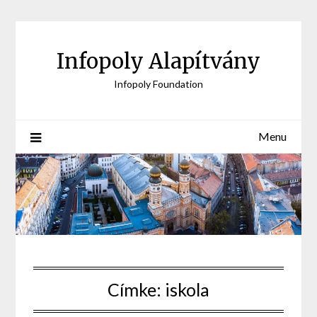
Skip
to
content
Infopoly Alapítvány
Infopoly Foundation
Menu
Címke:
iskola