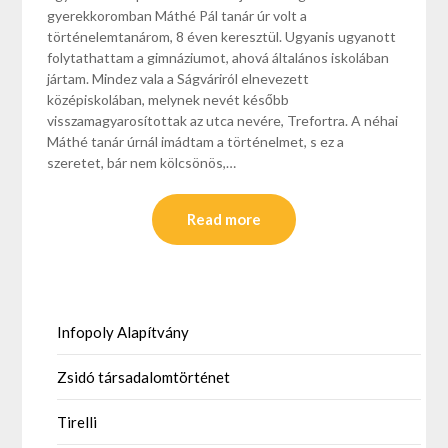
gyerekkoromban Máthé Pál tanár úr volt a
történelemtanárom, 8 éven keresztül. Ugyanis ugyanott
folytathattam a gimnáziumot, ahová általános iskolában
jártam. Mindez vala a Ságváriról elnevezett
középiskolában, melynek nevét később
visszamagyarosítottak az utca nevére, Trefortra. A néhai
Máthé tanár úrnál imádtam a történelmet, s ez a
szeretet, bár nem kölcsönös,…
Read more
Infopoly Alapítvány
Zsidó társadalomtörténet
Tirelli