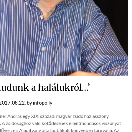
tudunk a halálukról…’
2017.08.22.
by
infopo.ly
ner András egy XIX. századi magyar zsidó háziasszony
it. A zsidósághoz való kötődésének ellentmondásos viszonyát
űvészeti Alapítvány által publikált könyvében tárgyalja. Az