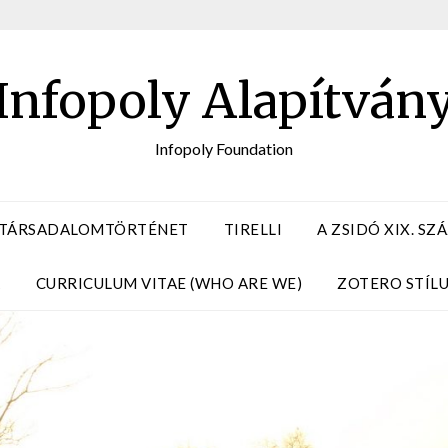
Infopoly Alapítván
Infopoly Foundation
 TÁRSADALOMTÖRTÉNET
TIRELLI
A ZSIDÓ XIX. S
A
CURRICULUM VITAE (WHO ARE WE)
ZOTERO STÍL