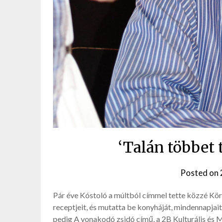
‘Talán többet 
Posted on
Pár éve Kóstoló a múltból címmel tette közzé Kör
receptjeit, és mutatta be konyháját, mindennapja
pedig A vonakodó zsidó című, a 2B Kulturális és M