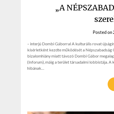
„A NÉPSZABAD
szer
Posted on
– interjú Dombi Gáborral A kulturális rovat újsá
kísérletként kezdte működését a Népszabadság Onli
bizalomhiány miatt távozó Dombi Gábor megalap
(Inforum), máig a terület társadalmi lobbistája. A
hibának…