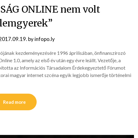
SÁG ONLINE nem volt
elemgyerek”
2017.09.19.
by
infopo.ly
gírójának kezdeményezésére 1996 áprilisában, önfinanszírozó
ne 1.0, amely az első év után egy évre leállt. Vezetője, a
ította az Információs Társadalom Érdekegyeztető Fórumot
 korai magyar internet szcéna egyik legjobb ismerője történelmi
Read more