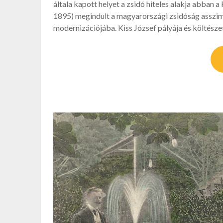
általa kapott helyet a zsidó hiteles alakja abba
1895) megindult a magyarországi zsidóság asszim
modernizációjába. Kiss József pályája és költészet