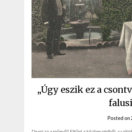
„Úgy eszik ez a cson
falus
Posted on
De mi az a műevő? Eltűnt a közbeszédből, a sajtóbó