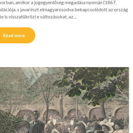
n a korban, amikor a jogegyenlőség megadása nyomán (1867,
ilációja, s javarészt elmagyarosodva bekapcsolódott az ország
e is visszatükrözi e változásokat, az…
Read more