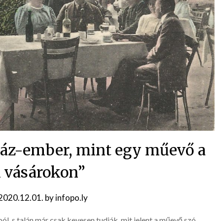
tváz-ember, mint egy műevő a
i vásárokon”
2020.12.01.
by
infopo.ly
l, s talán már csak kevesen tudják, mit jelent a műevő szó,