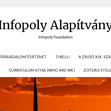
Infopoly Alapítván
Infopoly Foundation
 TÁRSADALOMTÖRTÉNET
TIRELLI
A ZSIDÓ XIX. S
A
CURRICULUM VITAE (WHO ARE WE)
ZOTERO STÍL