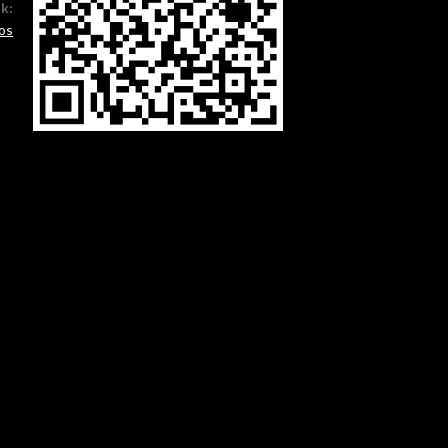
ók:
os