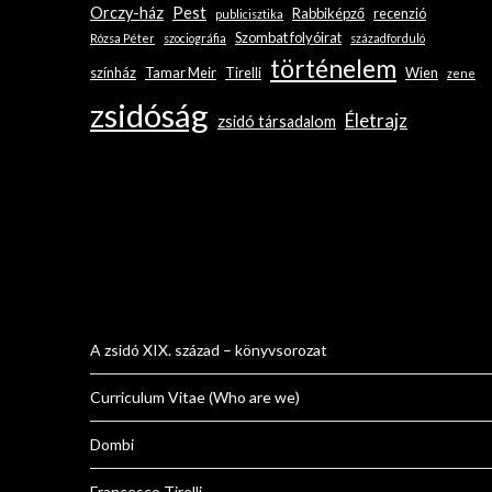
Orczy-ház
Pest
Rabbiképző
recenzió
publicisztika
Szombat folyóirat
Rózsa Péter
szociográfia
századforduló
történelem
színház
Tamar Meir
Tirelli
Wien
zene
zsidóság
Életrajz
zsidó társadalom
A zsidó XIX. század – könyvsorozat
Curriculum Vitae (Who are we)
Dombi
Francesco Tirelli