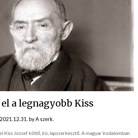
 el a legnagyobb Kiss
2021.12.31.
by
A szerk.
l Kiss József költő, író, lapszerkesztő. A magyar irodalomban