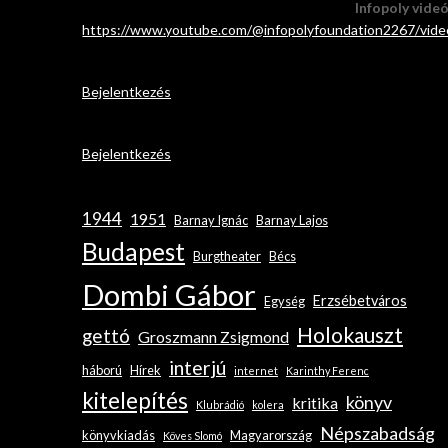
Infopoly vide
https://www.youtube.com/@infopolyfoundation2267/vide
Bejelentkezés
Bejelentkezés
1944
1951
Barnay Ignác
Barnay Lajos
Budapest
Burgtheater
Bécs
Dombi Gábor
Erzsébetváros
Egység
Holokauszt
gettó
Groszmann Zsigmond
interjú
háború
Hírek
internet
Karinthy Ferenc
kitelepítés
könyv
kritika
Klubrádió
kolera
Népszabadság
könyvkiadás
Magyarország
Köves Slomó