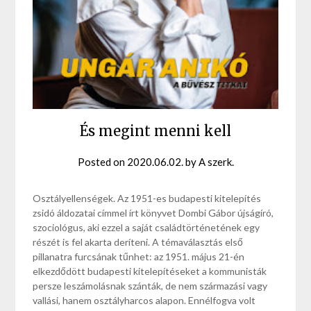
És megint menni kell
Posted on
2020.06.02.
by
A szerk.
Osztályellenségek. Az 1951-es budapesti kitelepítés
zsidó áldozatai címmel írt könyvet Dombi Gábor újságíró,
szociológus, aki ezzel a saját családtörténetének egy
részét is fel akarta deríteni. A témaválasztás első
pillanatra furcsának tűnhet: az 1951. május 21-én
elkezdődött budapesti kitelepítéseket a kommunisták
persze leszámolásnak szánták, de nem származási vagy
vallási, hanem osztályharcos alapon. Ennélfogva volt