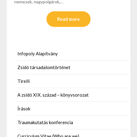
nemesek, nagypolgárok,…
Read more
Infopoly Alapítvány
Zsidó társadalomtörténet
Tirelli
A zsidó XIX. század – könyvsorozat
Írások
Traumakutatás konferencia
Curriculum Vitae (Who are we)