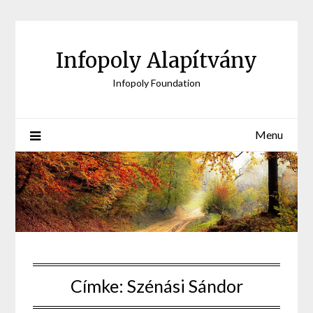
Skip
to
content
Infopoly Alapítvány
Infopoly Foundation
Menu
Címke:
Szénási Sándor