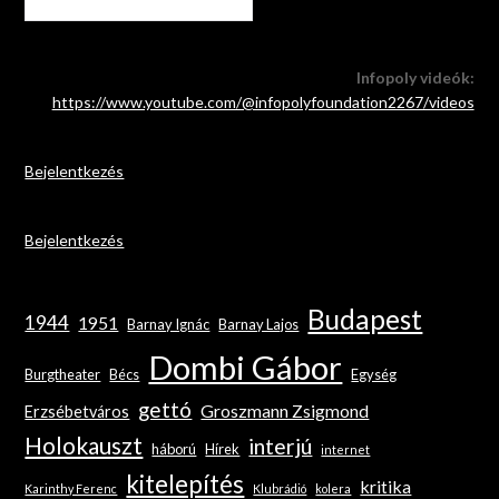
Infopoly videók:
https://www.youtube.com/@infopolyfoundation2267/videos
Bejelentkezés
Bejelentkezés
Budapest
1944
1951
Barnay Ignác
Barnay Lajos
Dombi Gábor
Burgtheater
Bécs
Egység
gettó
Groszmann Zsigmond
Erzsébetváros
Holokauszt
interjú
háború
Hírek
internet
kitelepítés
kritika
Karinthy Ferenc
Klubrádió
kolera