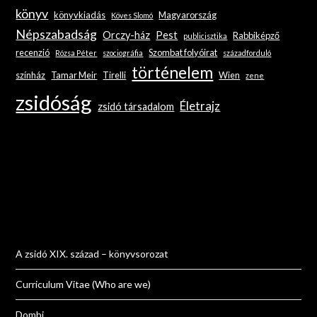
könyv
könyvkiadás
Magyarország
Köves Slomó
Népszabadság
Orczy-ház
Pest
Rabbiképző
publicisztika
recenzió
Szombat folyóirat
Rózsa Péter
szociográfia
századforduló
történelem
színház
Tamar Meir
Tirelli
Wien
zene
zsidóság
Életrajz
zsidó társadalom
A zsidó XIX. század – könyvsorozat
Curriculum Vitae (Who are we)
Dombi