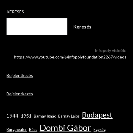
KERESÉS
Keresés
Infopoly videók:
https://www.youtube.com/@infopolyfoundation2267/videos
Bejelentkezés
Bejelentkezés
Budapest
1944
1951
Barnay Ignác
Barnay Lajos
Dombi Gábor
Burgtheater
Bécs
Egység