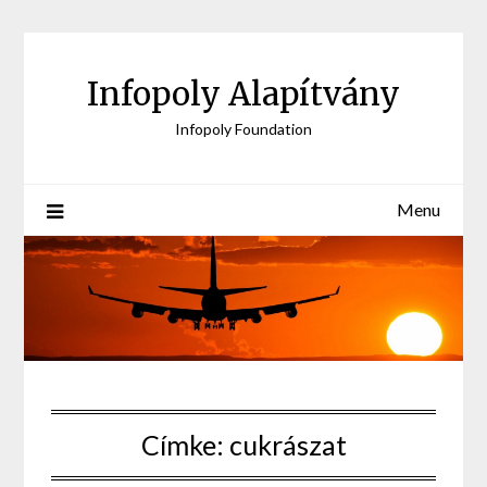
Skip
to
content
Infopoly Alapítvány
Infopoly Foundation
Menu
Címke:
cukrászat