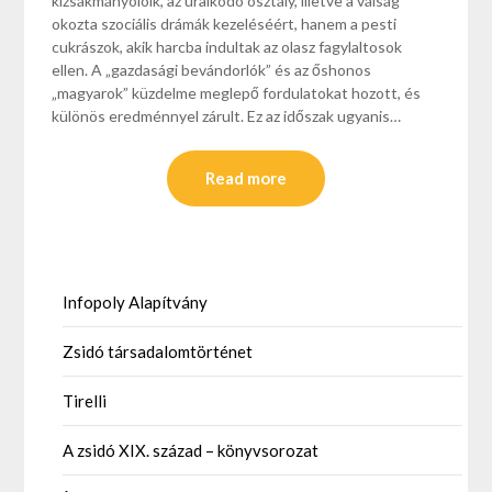
kizsákmányolóik, az uralkodó osztály, illetve a válság
okozta szociális drámák kezeléséért, hanem a pesti
cukrászok, akik harcba indultak az olasz fagylaltosok
ellen. A „gazdasági bevándorlók” és az őshonos
„magyarok” küzdelme meglepő fordulatokat hozott, és
különös eredménnyel zárult. Ez az időszak ugyanis…
Read more
Infopoly Alapítvány
Zsidó társadalomtörténet
Tirelli
A zsidó XIX. század – könyvsorozat