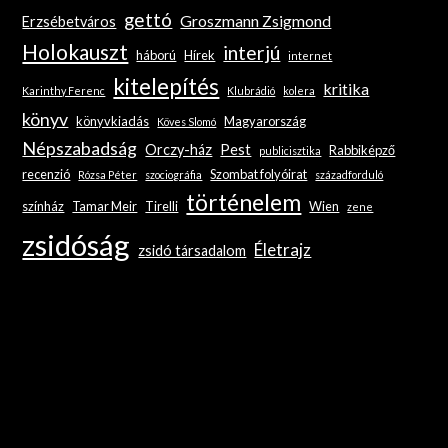
gettó
Groszmann Zsigmond
Erzsébetváros
Holokauszt
interjú
háború
Hírek
internet
kitelepítés
kritika
Karinthy Ferenc
Klubrádió
kolera
könyv
könyvkiadás
Magyarország
Köves Slomó
Népszabadság
Orczy-ház
Pest
Rabbiképző
publicisztika
recenzió
Szombat folyóirat
Rózsa Péter
szociográfia
századforduló
történelem
színház
Tamar Meir
Tirelli
Wien
zene
zsidóság
Életrajz
zsidó társadalom