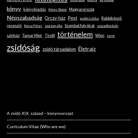
könyv
könyvkiadás
Magyarország
Köves Slomó
Népszabadság
Orczy-ház
Pest
Rabbiképző
publicisztika
recenzió
Szombat folyóirat
Rózsa Péter
szociográfia
századforduló
történelem
színház
Tamar Meir
Tirelli
Wien
zene
zsidóság
Életrajz
zsidó társadalom
A zsidó XIX. század – könyvsorozat
Curriculum Vitae (Who are we)