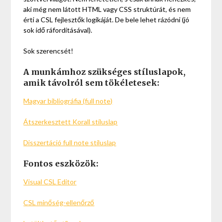
aki még nem látott HTML vagy CSS struktúrát, és nem
érti a CSL fejlesztők logikáját. De bele lehet rázódni (jó
sok idő ráfordításával).
Sok szerencsét!
A munkámhoz szükséges stíluslapok,
amik távolról sem tökéletesek:
Magyar bibliográfia (full note)
Átszerkesztett Korall stíluslap
Disszertáció full note stíluslap
Fontos eszközök:
Visual CSL Editor
CSL minőség-ellenőrző