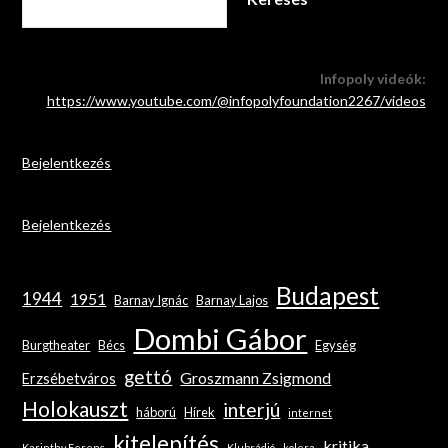
Infopoly videók:
https://www.youtube.com/@infopolyfoundation2267/videos
Bejelentkezés
Bejelentkezés
Budapest
1944
1951
Barnay Ignác
Barnay Lajos
Dombi Gábor
Burgtheater
Bécs
Egység
gettó
Groszmann Zsigmond
Erzsébetváros
Holokauszt
interjú
háború
Hírek
internet
kitelepítés
kritika
Karinthy Ferenc
Klubrádió
kolera