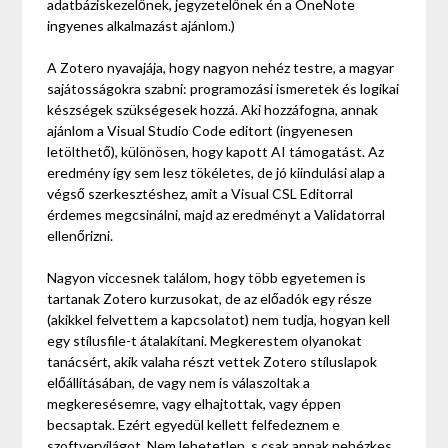
adatbáziskezelőnek, jegyzetelőnek én a OneNote
ingyenes alkalmazást ajánlom.)
A Zotero nyavajája, hogy nagyon nehéz testre, a magyar
sajátosságokra szabni: programozási ismeretek és logikai
készségek szükségesek hozzá. Aki hozzáfogna, annak
ajánlom a Visual Studio Code editort (ingyenesen
letölthető), különösen, hogy kapott AI támogatást. Az
eredmény így sem lesz tökéletes, de jó kiindulási alap a
végső szerkesztéshez, amit a Visual CSL Editorral
érdemes megcsinálni, majd az eredményt a Validatorral
ellenőrizni.
Nagyon viccesnek találom, hogy több egyetemen is
tartanak Zotero kurzusokat, de az előadók egy része
(akikkel felvettem a kapcsolatot) nem tudja, hogyan kell
egy stílusfile-t átalakítani. Megkerestem olyanokat
tanácsért, akik valaha részt vettek Zotero stíluslapok
előállításában, de vagy nem is válaszoltak a
megkeresésemre, vagy elhajtottak, vagy éppen
becsaptak. Ezért egyedül kellett felfedeznem e
szoftvervilágot. Nem lehetetlen, s csak annak nehézkes,