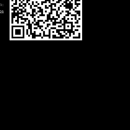
ók:
os