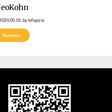
eoKohn
2020.05.01.
by
infopo.ly
Read more