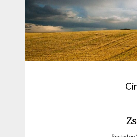
Cí
Zs
Posted on