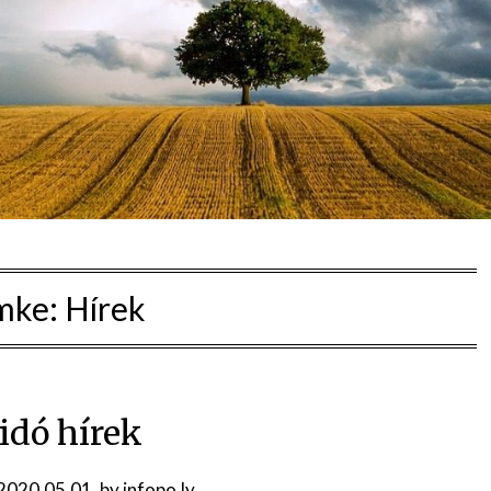
mke:
Hírek
idó hírek
2020.05.01.
by
infopo.ly