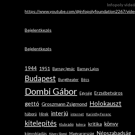
Infopoly vide
https://www.youtube.com/@infopolyfoundation2267/vide
Bejelentkezés
Bejelentkezés
1944
1951
Barnay Ignác
Barnay Lajos
Budapest
Burgtheater
Bécs
Dombi Gábor
Erzsébetváros
Egység
Holokauszt
gettó
Groszmann Zsigmond
interjú
háború
Hírek
internet
Karinthy Ferenc
kitelepítés
könyv
kritika
Klubrádió
kolera
Népszabadság
könyvkiadás
Magyarország
Köves Slomó