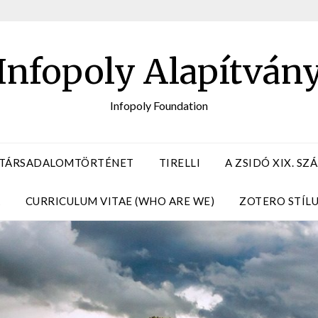
Infopoly Alapítván
Infopoly Foundation
 TÁRSADALOMTÖRTÉNET
TIRELLI
A ZSIDÓ XIX. S
A
CURRICULUM VITAE (WHO ARE WE)
ZOTERO STÍL