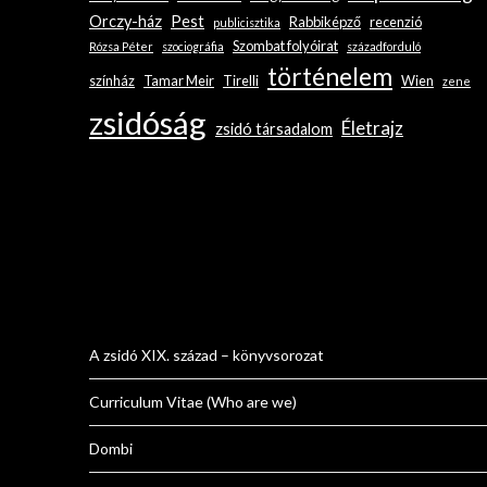
Orczy-ház
Pest
Rabbiképző
recenzió
publicisztika
Szombat folyóirat
Rózsa Péter
szociográfia
századforduló
történelem
színház
Tamar Meir
Tirelli
Wien
zene
zsidóság
Életrajz
zsidó társadalom
A zsidó XIX. század – könyvsorozat
Curriculum Vitae (Who are we)
Dombi