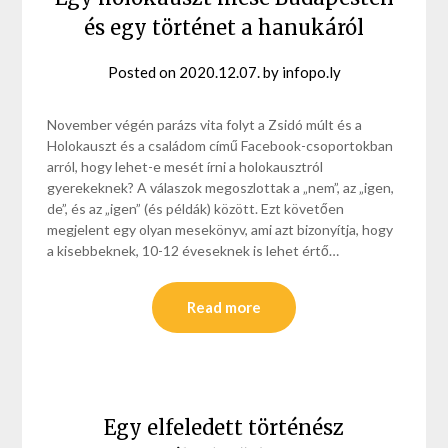
és egy történet a hanukáról
Posted on
2020.12.07.
by
infopo.ly
November végén parázs vita folyt a Zsidó múlt és a
Holokauszt és a családom című Facebook-csoportokban
arról, hogy lehet-e mesét írni a holokausztról
gyerekeknek? A válaszok megoszlottak a „nem”, az „igen,
de”, és az „igen” (és példák) között. Ezt követően
megjelent egy olyan mesekönyv, ami azt bizonyítja, hogy
a kisebbeknek, 10-12 éveseknek is lehet értő…
Read more
Egy elfeledett történész