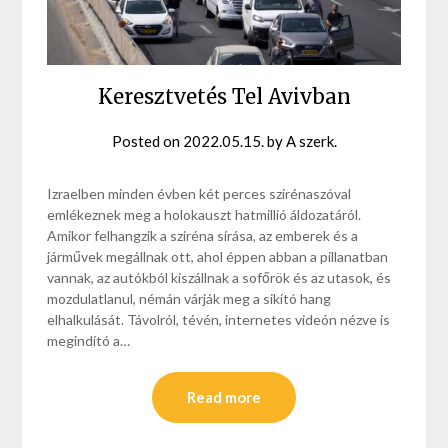
Keresztvetés Tel Avivban
Posted on
2022.05.15.
by
A szerk.
Izraelben minden évben két perces szirénaszóval
emlékeznek meg a holokauszt hatmillió áldozatáról.
Amikor felhangzik a sziréna sírása, az emberek és a
járművek megállnak ott, ahol éppen abban a pillanatban
vannak, az autókból kiszállnak a sofőrök és az utasok, és
mozdulatlanul, némán várják meg a sikító hang
elhalkulását. Távolról, tévén, internetes videón nézve is
megindító a…
Read more