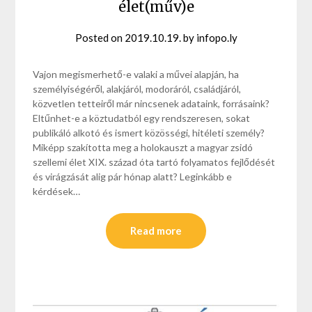
élet(műv)e
Posted on
2019.10.19.
by
infopo.ly
Vajon megismerhető-e valaki a művei alapján, ha
személyiségéről, alakjáról, modoráról, családjáról,
közvetlen tetteiről már nincsenek adataink, forrásaink?
Eltűnhet-e a köztudatból egy rendszeresen, sokat
publikáló alkotó és ismert közösségi, hitéleti személy?
Miképp szakította meg a holokauszt a magyar zsidó
szellemi élet XIX. század óta tartó folyamatos fejlődését
és virágzását alig pár hónap alatt? Leginkább e
kérdések…
Read more