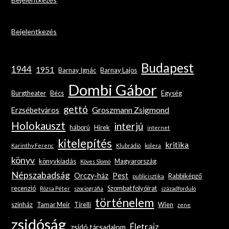
Bejelentkezés
Budapest
1944
1951
Barnay Ignác
Barnay Lajos
Dombi Gábor
Burgtheater
Bécs
Egység
gettó
Groszmann Zsigmond
Erzsébetváros
Holokauszt
interjú
háború
Hírek
internet
kitelepítés
kritika
Karinthy Ferenc
Klubrádió
kolera
könyv
könyvkiadás
Magyarország
Köves Slomó
Népszabadság
Orczy-ház
Pest
Rabbiképző
publicisztika
recenzió
Szombat folyóirat
Rózsa Péter
szociográfia
századforduló
történelem
színház
Tamar Meir
Tirelli
Wien
zene
zsidóság
Életrajz
zsidó társadalom