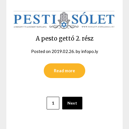
A pesto gettó 2. rész
Posted on
2019.02.26.
by
infopo.ly
Read more
Bejegyzések
1
Next
lapozása