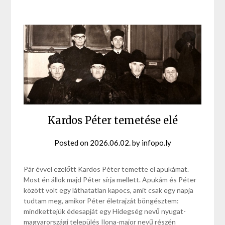
Kardos Péter temetése elé
Posted on
2026.06.02.
by
infopo.ly
Pár évvel ezelőtt Kardos Péter temette el apukámat.
Most én állok majd Péter sírja mellett. Apukám és Péter
között volt egy láthatatlan kapocs, amit csak egy napja
tudtam meg, amikor Péter életrajzát böngésztem:
mindkettejük édesapját egy Hidegség nevű nyugat-
magyarországi település Ilona-major nevű részén