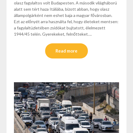
olasz fagylaltos volt Budapesten. A második világháború
alatt sem tért haza Itáliába, bízott abban, hogy olasz
állampolgárként nem eshet baja a magyar fővárosban.
Ezt az előnyét arra használta fel, hogy életeket mentsen:
a fagylaltüzletében zsidókat bujtatott, élelmezett
1944/45 telén. Gyerekeket, felnőtteket….
Read more