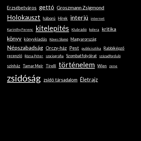
gettó
Groszmann Zsigmond
Erzsébetváros
Holokauszt
interjú
háború
Hírek
internet
kitelepítés
kritika
Karinthy Ferenc
Klubrádió
kolera
könyv
könyvkiadás
Magyarország
Köves Slomó
Népszabadság
Orczy-ház
Pest
Rabbiképző
publicisztika
recenzió
Szombat folyóirat
Rózsa Péter
szociográfia
századforduló
történelem
színház
Tamar Meir
Tirelli
Wien
zene
zsidóság
Életrajz
zsidó társadalom