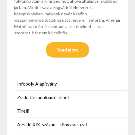
folytathattam a gimnáziumot, ahová általános iskolában
jártam. Mindez vala a Ságváriról elnevezett
középiskolában, melynek nevét később
visszamagyarosítottak az utca nevére, Trefortra. A néhai
Máthé tanár úrnál imádtam a történelmet, s ez a
szeretet, bár nem kölcsönös,…
Read more
Infopoly Alapítvány
Zsidó társadalomtörténet
Tirelli
A zsidó XIX. század – könyvsorozat