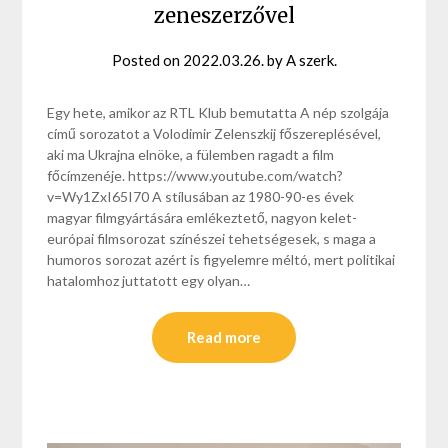
zeneszerzővel
Posted on
2022.03.26.
by
A szerk.
Egy hete, amikor az RTL Klub bemutatta A nép szolgája
című sorozatot a Volodimir Zelenszkij főszereplésével,
aki ma Ukrajna elnöke, a fülemben ragadt a film
főcímzenéje. https://www.youtube.com/watch?
v=Wy1ZxI65I70 A stílusában az 1980-90-es évek
magyar filmgyártására emlékeztető, nagyon kelet-
európai filmsorozat színészei tehetségesek, s maga a
humoros sorozat azért is figyelemre méltó, mert politikai
hatalomhoz juttatott egy olyan…
Read more