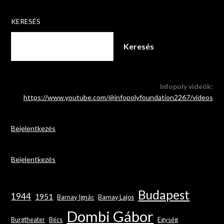
KERESÉS
Keresés
Infopoly videók:
https://www.youtube.com/@infopolyfoundation2267/videos
Bejelentkezés
Bejelentkezés
Budapest
1944
1951
Barnay Ignác
Barnay Lajos
Dombi Gábor
Burgtheater
Bécs
Egység