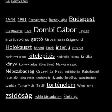
Bejelentkezés
Budapest
1944
1951
Barnay Ignác
Barnay Lajos
Dombi Gábor
Burgtheater
Bécs
Egység
gettó
Groszmann Zsigmond
Erzsébetváros
Holokauszt
interjú
háború
Hírek
internet
kitelepítés
kritika
Karinthy Ferenc
Klubrádió
kolera
könyv
könyvkiadás
Magyarország
Köves Slomó
Népszabadság
Orczy-ház
Pest
Rabbiképző
publicisztika
recenzió
Szombat folyóirat
Rózsa Péter
szociográfia
századforduló
történelem
színház
Tamar Meir
Tirelli
Wien
zene
zsidóság
Életrajz
zsidó társadalom