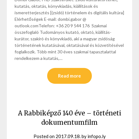
kutatás, oktatás, könyvkiadás, kiállítások és
ismeretterjesztés [(zsidó) történelem és digitális kultúra]
Elérhetőségek E-mail: dombi.gabor @
outlook.comTelefon: +36 20 9 544 176 Szakmai
összefoglaló Tudományos kutató, oktató, kiállítás-
kurátor, szakíró és könyvkiadó, aki a magyar zsidóság
történetének kutatásával, oktatásával és közvetítésével
foglalkozik. Több mint 30 éves szakmai tapasztalattal
rendelkezem a kutatás,…
Read more
A Rabbiképző 140 éve – történeti
dokumentumfilm
Posted on
2017.09.18.
by
infopo.ly