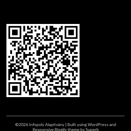
©2026 Infopoly Alapítvány
| Built using WordPress and
Responsive Blogily
theme by Superb