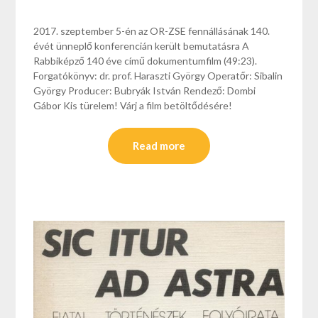
2017. szeptember 5-én az OR-ZSE fennállásának 140.
évét ünneplő konferencián került bemutatásra A
Rabbiképző 140 éve című dokumentumfilm (49:23).
Forgatókönyv: dr. prof. Haraszti György Operatőr: Sibalin
György Producer: Bubryák István Rendező: Dombi
Gábor Kis türelem! Várj a film betöltődésére!
Read more