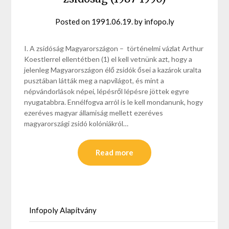
Posted on
1991.06.19.
by
infopo.ly
I. A zsidóság Magyarországon – történelmi vázlat Arthur
Koestlerrel ellentétben (1) el kell vetnünk azt, hogy a
jelenleg Magyarországon élő zsidók ősei a kazárok uralta
pusztában látták meg a napvilágot, és mint a
népvándorlások népei, lépésről lépésre jöttek egyre
nyugatabbra. Ennélfogva arról is le kell mondanunk, hogy
ezeréves magyar államiság mellett ezeréves
magyarországi zsidó kolóniákról…
Read more
Infopoly Alapítvány