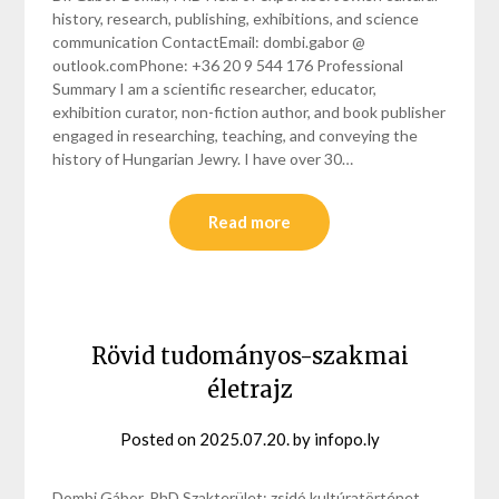
history, research, publishing, exhibitions, and science
communication ContactEmail: dombi.gabor @
outlook.comPhone: +36 20 9 544 176 Professional
Summary I am a scientific researcher, educator,
exhibition curator, non-fiction author, and book publisher
engaged in researching, teaching, and conveying the
history of Hungarian Jewry. I have over 30…
Read more
Rövid tudományos-szakmai
életrajz
Posted on
2025.07.20.
by
infopo.ly
Dombi Gábor, PhD Szakterület: zsidó kultúratörténet,