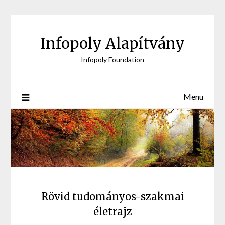
Skip
to
content
Infopoly Alapítvány
Infopoly Foundation
Menu
Rövid tudományos-szakmai
életrajz