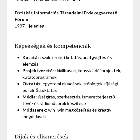
Főtitkár, Információs Társadalmi Érdekegyeztető
Fórum
1997 – jelenleg
Képességek és kompetenciák
Kutatás
: szakterületi kutatás, adatgyűjtés és
elemzés
Projektvezetés
: kiállítások, könyvkiadói projektek,
kutatóprogramok
Oktatás
: egyetemi előadások, tréningek, ifjúsági-
és felnőttoktatás
Média
: újságírás, szerkesztés, ismeretterjesztő
tévé- és rádióműsorok készítése
Módszerek:
win–win megközelítés és kreatív
megoldások
Díjak és elismerések