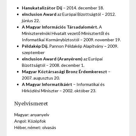
Hanukatalizátor Díj
– 2014. december 18.
eInclusion Award
az Európai Bizottságtól – 2012.
június 22.
A Magyar Információs Társadalomért.
A
Miniszterelnöki Hivatalt vezető Minisztertől és
Informatikai Kormánybiztostól – 2009. november 19.
Példakép Díj.
Pannon Példakép Alapítvány
–
2009.
szeptember
eInclusion Award (Aranyérem)
az Európai
Bizottságtól – 2008. december 1.
Magyar Köztársasági Bronz Érdemkereszt
–
2007. augusztus 20.
A Magyar Informatikáért
– Informatikai és
Hírközlési Miniszter – 2002. október 23.
Nyelvismeret
Magyar: anyanyelv
Angol: Középfok
Héber, német: olvasás