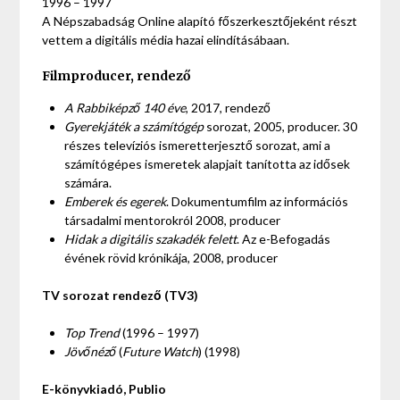
1996 – 1997
A Népszabadság Online alapító főszerkesztőjeként részt
vettem a digitális média hazai elindításábaan.
Filmproducer, rendező
A Rabbiképző 140 éve
, 2017, rendező
Gyerekjáték a számítógép
sorozat, 2005, producer. 30
részes televíziós ismeretterjesztő sorozat, ami a
számítógépes ismeretek alapjait tanította az idősek
számára.
Emberek és egerek
. Dokumentumfilm az információs
társadalmi mentorokról 2008, producer
Hidak a digitális szakadék felett
. Az e-Befogadás
évének rövid krónikája, 2008, producer
TV sorozat rendező (TV3)
Top Trend
(1996 – 1997)
Jövőnéző
(
Future Watch
) (1998)
E-könyvkiadó, Publio