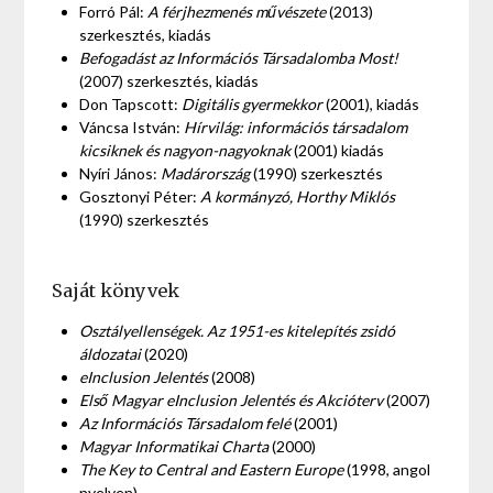
Forró Pál:
A férjhezmenés művészete
(2013)
szerkesztés, kiadás
Befogadást az Információs Társadalomba Most!
(2007) szerkesztés, kiadás
Don Tapscott:
Digitális gyermekkor
(2001), kiadás
Váncsa István:
Hírvilág: információs társadalom
kicsiknek és nagyon-nagyoknak
(2001) kiadás
Nyíri János:
Madárország
(1990) szerkesztés
Gosztonyi Péter:
A kormányzó, Horthy Miklós
(1990) szerkesztés
Saját könyvek
Osztályellenségek. Az 1951-es kitelepítés zsidó
áldozatai
(2020)
eInclusion Jelentés
(2008)
Első Magyar eInclusion Jelentés és Akcióterv
(2007)
Az Információs Társadalom felé
(2001)
Magyar Informatikai Charta
(2000)
The Key to Central and Eastern Europe
(1998, angol
nyelven)