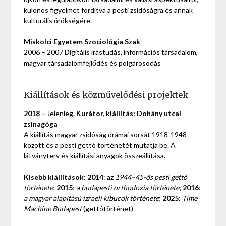
különös figyelmet fordítva a pesti zsidóságra és annak
kulturális örökségére.
Miskolci Egyetem Szociológia Szak
2006 – 2007 Digitális írástudás, információs társadalom,
magyar társadalomfejlődés és polgárosodás
Kiállítások és közművelődési projektek
2018 –
Jelenleg
. Kurátor, kiállítás: Dohány utcai
zsinagóga
A kiállítás magyar zsidóság drámai sorsát 1918-1948
között és a pesti gettó történetét mutatja be. A
látványterv és kiállítási anyagok összeállítása.
Kisebb kiállítások: 2014
: az
1944–45-ös pesti gettó
története
;
2015
:
a budapesti orthodoxia története
;
2016
:
a magyar alapítású izraeli kibucok története
;
2025:
Time
Machine Budapest
(gettótörténet)