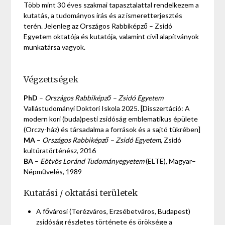
Több mint 30 éves szakmai tapasztalattal rendelkezem a
kutatás, a tudományos írás és az ismeretterjesztés
terén. Jelenleg az Országos Rabbiképző – Zsidó
Egyetem oktatója és kutatója, valamint civil alapítványok
munkatársa vagyok.
Végzettségek
PhD
–
Országos Rabbiképző – Zsidó Egyetem
Vallástudományi Doktori Iskola 2025. [Disszertáció: A
modern kori (buda)pesti zsidóság emblematikus épülete
(Orczy-ház) és társadalma a források és a sajtó tükrében]
MA
–
Országos Rabbiképző – Zsidó Egyetem,
Zsidó
kultúratörténész, 2016
BA
–
Eötvös Loránd Tudományegyetem
(ELTE), Magyar–
Népművelés, 1989
Kutatási / oktatási területek
A fővárosi (Terézváros, Erzsébetváros, Budapest)
zsidóság részletes története és öröksége a