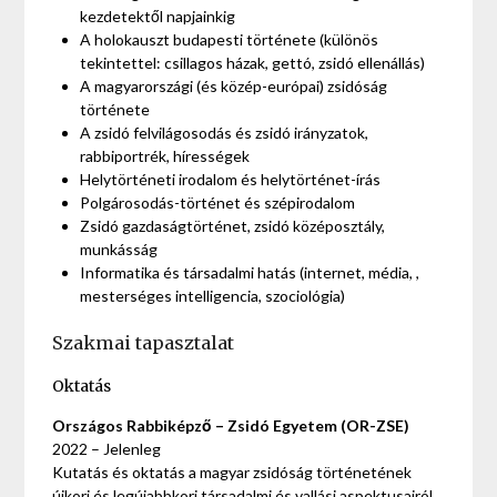
kezdetektől napjainkig
A holokauszt budapesti története (különös
tekintettel: csillagos házak, gettó, zsidó ellenállás)
A magyarországi (és közép-európai) zsidóság
története
A zsidó felvilágosodás és zsidó irányzatok,
rabbiportrék, hírességek
Helytörténeti irodalom és helytörténet-írás
Polgárosodás-történet és szépirodalom
Zsidó gazdaságtörténet, zsidó középosztály,
munkásság
Informatika és társadalmi hatás (internet, média, ,
mesterséges intelligencia, szociológia)
Szakmai tapasztalat
Oktatás
Országos Rabbiképző – Zsidó Egyetem (OR-ZSE)
2022 – Jelenleg
Kutatás és oktatás a magyar zsidóság történetének
újkori és legújabbkori társadalmi és vallási aspektusairól,