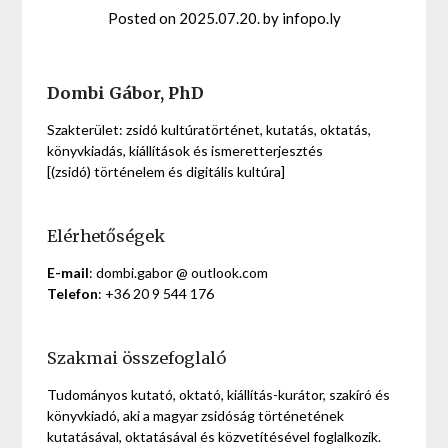
Posted on
2025.07.20.
by
infopo.ly
Dombi Gábor, PhD
Szakterület: zsidó kultúratörténet, kutatás, oktatás,
könyvkiadás, kiállítások és ismeretterjesztés
[(zsidó) történelem és digitális kultúra]
Elérhetőségek
E-mail
: dombi.gabor @ outlook.com
Telefon
: +36 20 9 544 176
Szakmai összefoglaló
Tudományos kutató, oktató, kiállítás-kurátor, szakíró és
könyvkiadó, aki a magyar zsidóság történetének
kutatásával, oktatásával és közvetítésével foglalkozik.