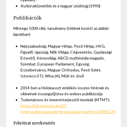
Kultúraközvetítés és a magyar zsidóság
(1990)
Publikációk
Mintegy 1000 cikk, tanulmány (többek között az alábbi
lapokban)
Népszabadság, Magyar Hírlap, Pesti Hírlap, HVG,
Figyelő, Igazság, Nők Világa, Cégvezetés, Gazdasági
Értesítő, Könyvvilág, ABCD multimédia magazin,
Szombat, European Parliament, Egység,
Erzsébetváros, Magyar Orthodox, Pesti Sólet,
Istoreco (IT), Wina (A), Múlt és Jövő
2014-ben a Holokauszt emlékév összes hírének és
cikkeinek összegyűjtése és webes publikációja
Tudományos és ismeretterjesztő munkák (MTMT):
https://m2.mtmt.hu/gui2/?
type=authors&mode=browse&sel=authors10061124
Folyóirat szerkesztés