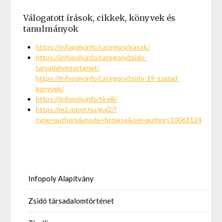
Válogatott írások, cikkek, könyvek és
tanulmányok
https://infopoly.info/category/irasok/
https://infopoly.info/category/zsido-
tarsadalomtortenet/
https://infopoly.info/category/zsido-19-szazad-
konyvek/
https://infopoly.info/tirelli/
https://m2.mtmt.hu/gui2/?
type=authors&mode=browse&sel=authors10061124
Infopoly Alapítvány
Zsidó társadalomtörténet