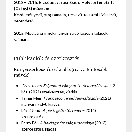
2012 – 2015: Erzsébetvárosi Zsidó Helytörténeti Tár
(Csányi5) múzeum
Kezdeményező, programadó, tervező, tartalmi kivitelező,
berendező
2015:
Médiatréningek magyar zsidó középiskolások
számára
Publikációk és szerkesztés
Könyvszerkesztés és kiadás (csak a fontosabb
művek)
Groszmann Zsigmond válogatott történeti írásai
1-2.
köt. (2021) szerkesztés, kiadás
Tamar Meir:
Francesco Tirelli fagylaltozója
(2021)
magyar nyelvű kiadás
Lévai Jenő:
A pesti gettó története
(2014)
szerkesztés
Forró Pál:
A boldog házasság tudománya
(2013)
szerkesztés, kiadás