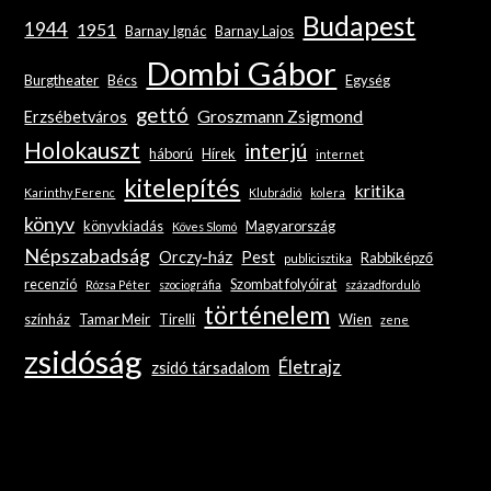
Budapest
1944
1951
Barnay Ignác
Barnay Lajos
Dombi Gábor
Burgtheater
Bécs
Egység
gettó
Groszmann Zsigmond
Erzsébetváros
Holokauszt
interjú
háború
Hírek
internet
kitelepítés
kritika
Karinthy Ferenc
Klubrádió
kolera
könyv
könyvkiadás
Magyarország
Köves Slomó
Népszabadság
Orczy-ház
Pest
Rabbiképző
publicisztika
recenzió
Szombat folyóirat
Rózsa Péter
szociográfia
századforduló
történelem
színház
Tamar Meir
Tirelli
Wien
zene
zsidóság
Életrajz
zsidó társadalom