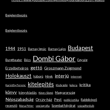
Bejelentkezés
Bejelentkezés
Budapest
1944
1951
Barnay Ignác
Barnay Lajos
Dombi Gábor
Burgtheater
Bécs
Egység
gettó
Groszmann Zsigmond
Erzsébetváros
Holokauszt
interjú
háború
Hírek
internet
kitelepítés
kritika
Karinthy Ferenc
Klubrádió
kolera
könyv
könyvkiadás
Magyarország
Köves Slomó
Népszabadság
Orczy-ház
Pest
Rabbiképző
publicisztika
recenzió
Szombat folyóirat
Rózsa Péter
szociográfia
századforduló