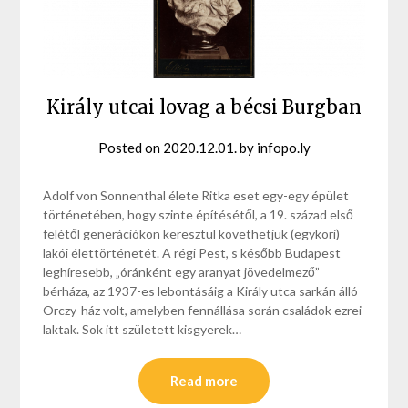
Király utcai lovag a bécsi Burgban
Posted on
2020.12.01.
by
infopo.ly
Adolf von Sonnenthal élete Ritka eset egy-egy épület
történetében, hogy szinte építésétől, a 19. század első
felétől generációkon keresztül követhetjük (egykori)
lakói élettörténetét. A régi Pest, s később Budapest
leghíresebb, „óránként egy aranyat jövedelmező”
bérháza, az 1937-es lebontásáig a Király utca sarkán álló
Orczy-ház volt, amelyben fennállása során családok ezrei
laktak. Sok itt született kisgyerek…
Read more