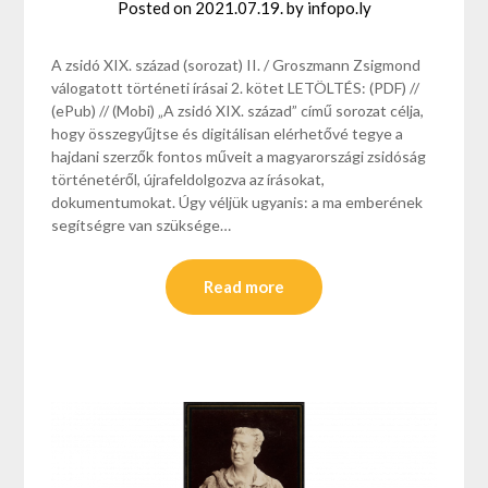
Posted on
2021.07.19.
by
infopo.ly
A zsidó XIX. század (sorozat) II. / Groszmann Zsigmond
válogatott történeti írásai 2. kötet LETÖLTÉS: (PDF) //
(ePub) // (Mobi) „A zsidó XIX. század” című sorozat célja,
hogy összegyűjtse és digitálisan elérhetővé tegye a
hajdani szerzők fontos műveit a magyarországi zsidóság
történetéről, újrafeldolgozva az írásokat,
dokumentumokat. Úgy véljük ugyanis: a ma emberének
segítségre van szüksége…
Read more