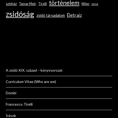
történelem
színház
Tamar Meir
Tirelli
Wien
zene
zsidóság
Életrajz
zsidó társadalom
A zsidó XIX. század – könyvsorozat
Curriculum Vitae (Who are we)
Dombi
Francesco Tirelli
Írások