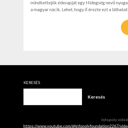
mindkettejük édesapját egy Hidegség nevű nyugat
a magyar nácik. Lehet, hogy ő érezte ezt a láthata
KERESÉS
Keresés
Infopoly vide
https://www.youtube.com/@infopolyfoundation2267/vide