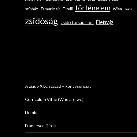
történelem
színház
Tamar Meir
Tirelli
Wien
zene
zsidóság
Életrajz
zsidó társadalom
A zsidó XIX. század – könyvsorozat
Curriculum Vitae (Who are we)
Dombi
Francesco Tirelli