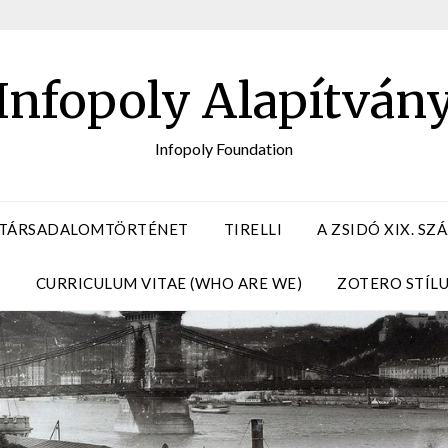
Infopoly Alapítván
Infopoly Foundation
 TÁRSADALOMTÖRTÉNET
TIRELLI
A ZSIDÓ XIX. S
A
CURRICULUM VITAE (WHO ARE WE)
ZOTERO STÍL