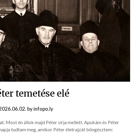
ter temetése elé
2026.06.02.
by
infopo.ly
t. Most én állok majd Péter sírja mellett. Apukám és Péter
y napja tudtam meg, amikor Péter életrajzát böngésztem: