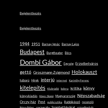
Bejelentkezés
Bejelentkezés
1944
1951
Barnay Ignác
Barnay Lajos
Budapest
Burgtheater
Bécs
Dombi Gábor
Erzsébetváros
Egység
Holokauszt
gettó
Groszmann Zsigmond
interjú
háború
Hírek
internet
Karinthy Ferenc
kitelepítés
könyv
kritika
Klubrádió
kolera
Népszabadság
könyvkiadás
Magyarország
Köves Slomó
Orczy-ház
Pest
Rabbiképző
recenzió
publicisztika
Szombat folyóirat
Rózsa Péter
szociográfia
századforduló