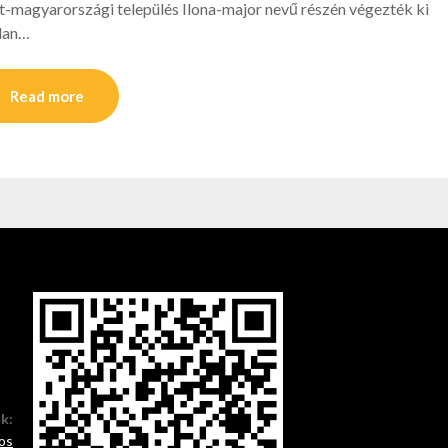
-magyarországi település Ilona-major nevű részén végezték ki
tlan…
Read more
ók:
os