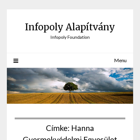
Skip
to
content
Infopoly Alapítvány
Infopoly Foundation
Menu
Címke:
Hanna
Gyermekvédelmi Egyesület