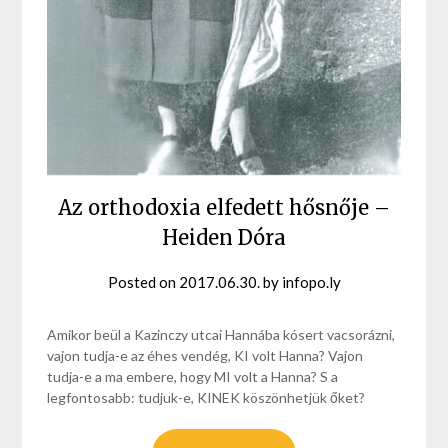
Az orthodoxia elfedett hősnője –
Heiden Dóra
Posted on
2017.06.30.
by
infopo.ly
Amikor beül a Kazinczy utcai Hannába kósert vacsorázni,
vajon tudja-e az éhes vendég, KI volt Hanna? Vajon
tudja-e a ma embere, hogy MI volt a Hanna? S a
legfontosabb: tudjuk-e, KINEK köszönhetjük őket?