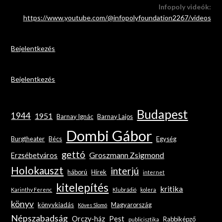
Infopoly videók:
https://www.youtube.com/@infopolyfoundation2267/videos
Bejelentkezés
Bejelentkezés
Budapest
1944
1951
Barnay Ignác
Barnay Lajos
Dombi Gábor
Burgtheater
Bécs
Egység
gettó
Groszmann Zsigmond
Erzsébetváros
Holokauszt
interjú
háború
Hírek
internet
kitelepítés
kritika
Karinthy Ferenc
Klubrádió
kolera
könyv
könyvkiadás
Magyarország
Köves Slomó
Népszabadság
Orczy-ház
Pest
Rabbiképző
publicisztika