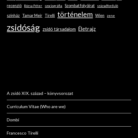
recenzió
Szombat folyóirat
Rózsa Péter
szociográfia
századforduló
történelem
színház
Tamar Meir
Tirelli
Wien
zene
zsidóság
Életrajz
zsidó társadalom
A zsidó XIX. század – könyvsorozat
Curriculum Vitae (Who are we)
Dombi
Francesco Tirelli