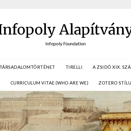
Infopoly Alapítván
Infopoly Foundation
 TÁRSADALOMTÖRTÉNET
TIRELLI
A ZSIDÓ XIX. S
A
CURRICULUM VITAE (WHO ARE WE)
ZOTERO STÍL