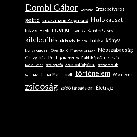
Dombi Gábor
Erzsébetváros
Egység
Holokauszt
gettó
Groszmann Zsigmond
interjú
háború
Hírek
internet
Karinthy Ferenc
kitelepítés
könyv
kritika
Klubrádió
kolera
Népszabadság
könyvkiadás
Magyarország
Köves Slomó
Orczy-ház
Pest
Rabbiképző
recenzió
publicisztika
Szombat folyóirat
Rózsa Péter
szociográfia
századforduló
történelem
színház
Tamar Meir
Tirelli
Wien
zene
zsidóság
Életrajz
zsidó társadalom