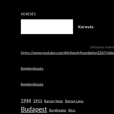
KERESÉS
Keresés
Infopoly vide
https://www.youtube.com/@infopolyfoundation2267/vide
Bejelentkezés
Bejelentkezés
1944
1951
Barnay Ignác
Barnay Lajos
Budapest
Burgtheater
Bécs