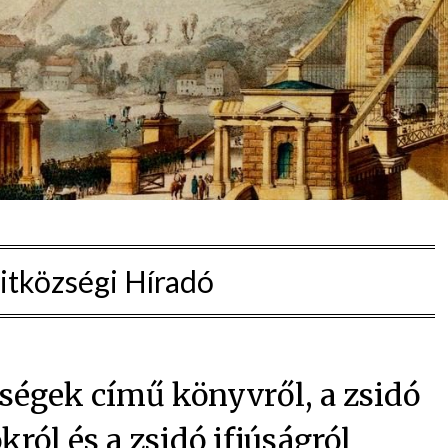
itközségi Híradó
nségek című könyvről, a zsidó
król és a zsidó ifjúságról