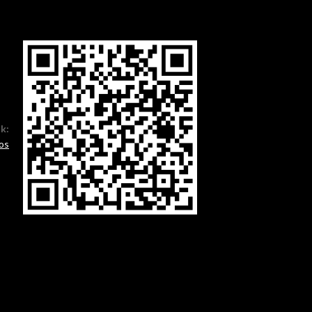
ók:
os