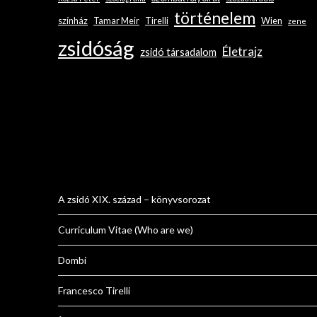
történelem
színház
Tamar Meir
Tirelli
Wien
zene
zsidóság
Életrajz
zsidó társadalom
A zsidó XIX. század – könyvsorozat
Curriculum Vitae (Who are we)
Dombi
Francesco Tirelli