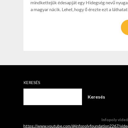
mindkettejük édesapját egy Hidegség nevű nyugat
a magyar nácik. Lehet, hogy ő érezte ezt a láthata
KERESÉS
Keresés
Infopoly vide
https://www.youtube.com/@infopolyfoundation2267/vide