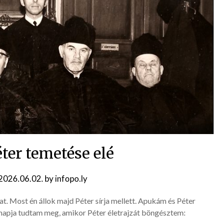
ter temetése elé
2026.06.02.
by
infopo.ly
t. Most én állok majd Péter sírja mellett. Apukám és Péter
y napja tudtam meg, amikor Péter életrajzát böngésztem: