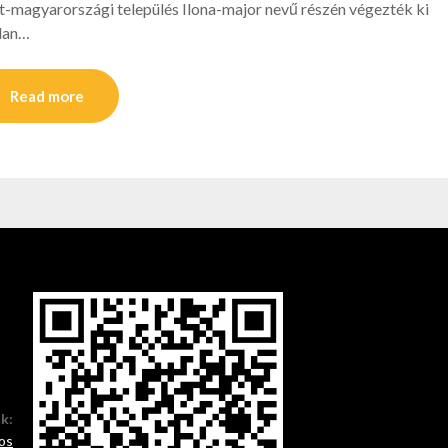
-magyarországi település Ilona-major nevű részén végezték ki
tlan…
Read more
ók:
os