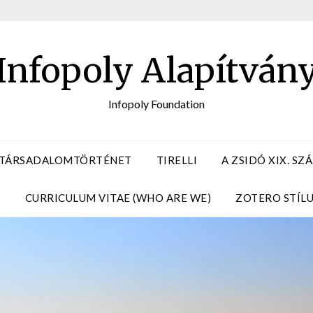
Infopoly Alapítván
Infopoly Foundation
 TÁRSADALOMTÖRTÉNET
TIRELLI
A ZSIDÓ XIX. S
A
CURRICULUM VITAE (WHO ARE WE)
ZOTERO STÍL