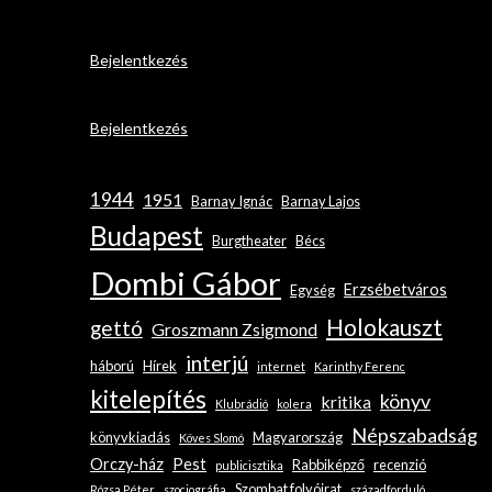
Bejelentkezés
Bejelentkezés
1944
1951
Barnay Ignác
Barnay Lajos
Budapest
Burgtheater
Bécs
Dombi Gábor
Erzsébetváros
Egység
Holokauszt
gettó
Groszmann Zsigmond
interjú
háború
Hírek
internet
Karinthy Ferenc
kitelepítés
könyv
kritika
Klubrádió
kolera
Népszabadság
könyvkiadás
Magyarország
Köves Slomó
Orczy-ház
Pest
Rabbiképző
recenzió
publicisztika
Szombat folyóirat
Rózsa Péter
szociográfia
századforduló