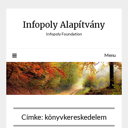
Skip
to
content
Infopoly Alapítvány
Infopoly Foundation
Menu
Címke:
könyvkereskedelem