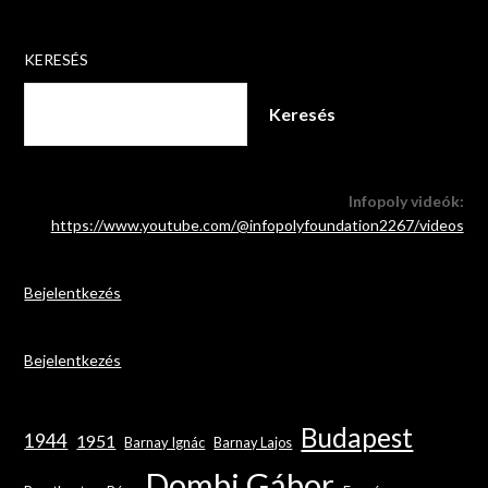
KERESÉS
Keresés
Infopoly videók:
https://www.youtube.com/@infopolyfoundation2267/videos
Bejelentkezés
Bejelentkezés
Budapest
1944
1951
Barnay Ignác
Barnay Lajos
Dombi Gábor