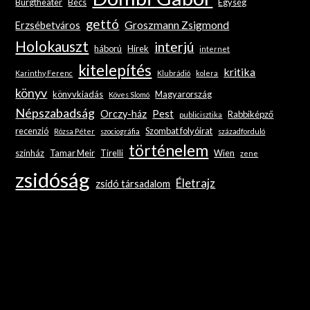
Burgtheater
Bécs
Egység
gettó
Groszmann Zsigmond
Erzsébetváros
Holokauszt
interjú
háború
Hírek
internet
kitelepítés
kritika
Karinthy Ferenc
Klubrádió
kolera
könyv
könyvkiadás
Magyarország
Köves Slomó
Népszabadság
Orczy-ház
Pest
Rabbiképző
publicisztika
recenzió
Szombat folyóirat
Rózsa Péter
szociográfia
századforduló
történelem
színház
Tamar Meir
Tirelli
Wien
zene
zsidóság
Életrajz
zsidó társadalom