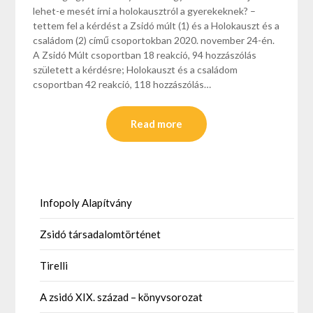
lehet-e mesét írni a holokausztról a gyerekeknek? –
tettem fel a kérdést a Zsidó múlt (1) és a Holokauszt és a
családom (2) című csoportokban 2020. november 24-én.
A Zsidó Múlt csoportban 18 reakció, 94 hozzászólás
született a kérdésre; Holokauszt és a családom
csoportban 42 reakció, 118 hozzászólás…
Read more
Infopoly Alapítvány
Zsidó társadalomtörténet
Tirelli
A zsidó XIX. század – könyvsorozat