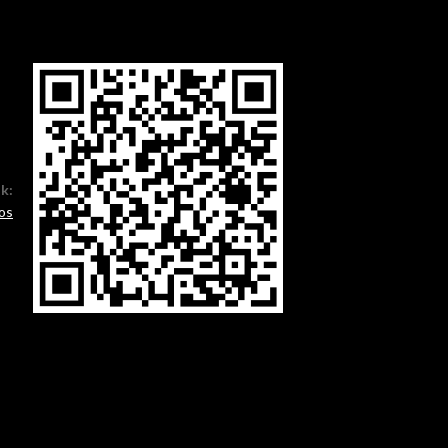
ók:
os