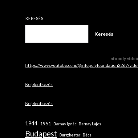
KERESÉS
Keresés
Infopoly vide
https://www.youtube.com/@infopolyfoundation2267/vide
Bejelentkezés
Bejelentkezés
1944
1951
Barnay Ignác
Barnay Lajos
Budapest
Burgtheater
Bécs