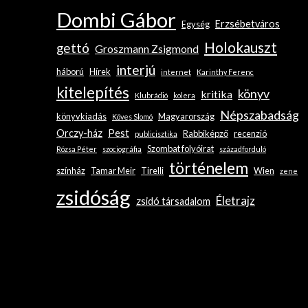
Dombi Gábor
Erzsébetváros
Egység
Holokauszt
gettó
Groszmann Zsigmond
interjú
háború
Hírek
internet
Karinthy Ferenc
kitelepítés
könyv
kritika
Klubrádió
kolera
Népszabadság
könyvkiadás
Magyarország
Köves Slomó
Orczy-ház
Pest
Rabbiképző
recenzió
publicisztika
Szombat folyóirat
Rózsa Péter
szociográfia
századforduló
történelem
színház
Tamar Meir
Tirelli
Wien
zene
zsidóság
Életrajz
zsidó társadalom