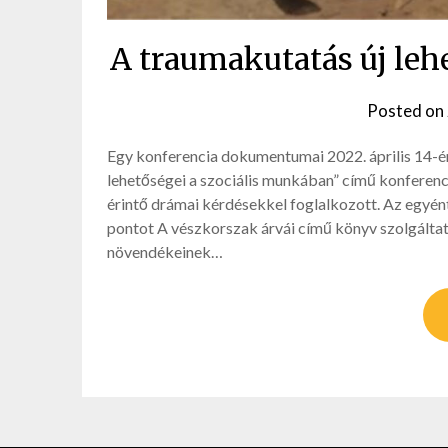
A traumakutatás új leh
Posted on
Egy konferencia dokumentumai 2022. április 14-é
lehetőségei a szociális munkában” című konferenc
érintő drámai kérdésekkel foglalkozott. Az egyén
pontot A vészkorszak árvái című könyv szolgáltat
növendékeinek…