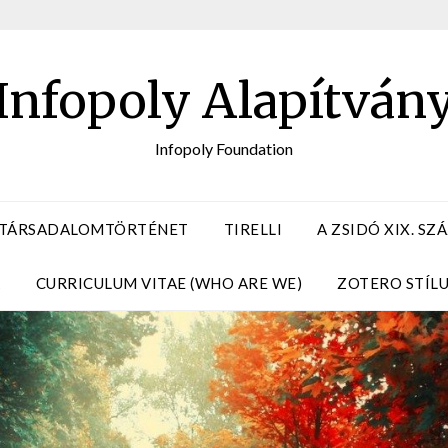
Infopoly Alapítván
Infopoly Foundation
 TÁRSADALOMTÖRTÉNET
TIRELLI
A ZSIDÓ XIX. S
A
CURRICULUM VITAE (WHO ARE WE)
ZOTERO STÍL