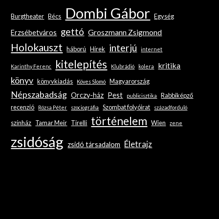
Dombi Gábor
Burgtheater
Bécs
Egység
gettó
Groszmann Zsigmond
Erzsébetváros
Holokauszt
interjú
háború
Hírek
internet
kitelepítés
kritika
Karinthy Ferenc
Klubrádió
kolera
könyv
könyvkiadás
Magyarország
Köves Slomó
Népszabadság
Orczy-ház
Pest
Rabbiképző
publicisztika
recenzió
Szombat folyóirat
Rózsa Péter
szociográfia
századforduló
történelem
színház
Tamar Meir
Tirelli
Wien
zene
zsidóság
Életrajz
zsidó társadalom