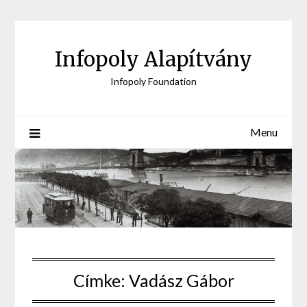
Skip
to
content
Infopoly Alapítvány
Infopoly Foundation
Menu
Címke:
Vadász Gábor