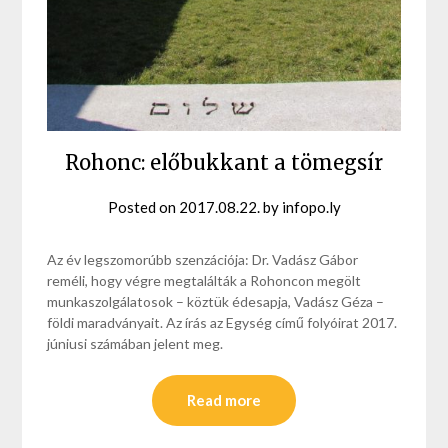
Rohonc: előbukkant a tömegsír
Posted on
2017.08.22.
by
infopo.ly
Az év legszomorúbb szenzációja: Dr. Vadász Gábor
reméli, hogy végre megtalálták a Rohoncon megölt
munkaszolgálatosok – köztük édesapja, Vadász Géza –
földi maradványait. Az írás az Egység című folyóirat 2017.
júniusi számában jelent meg.
Read more