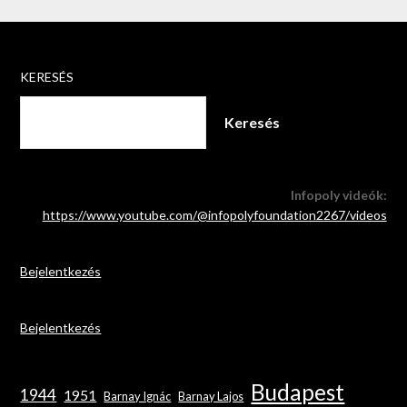
KERESÉS
Keresés
Infopoly videók:
https://www.youtube.com/@infopolyfoundation2267/videos
Bejelentkezés
Bejelentkezés
Budapest
1944
1951
Barnay Ignác
Barnay Lajos