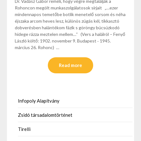
Dr. Vadász Gábor reméli, hogy végre megtalálják a
Rohoncon megölt munkaszolgálatosok sírjait „…ezer
mindennapos temetőbe botlik menetelő sorsom és néha
éjszaka arcom heves lesz, különös zúgás kél, tikkasztó
dobverésben halántékom fázik s göröngy búcsúzkodó
hidege rázza meztelen mellem…” (Vers a halálról – Fenyő
László költő: 1902. november 9. Budapest ‑ 1945.
március 26. Rohonc) …
Read more
Infopoly Alapítvány
Zsidó társadalomtörténet
Tirelli