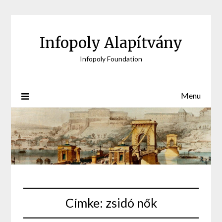
Skip
to
content
Infopoly Alapítvány
Infopoly Foundation
Menu
Címke:
zsidó nők