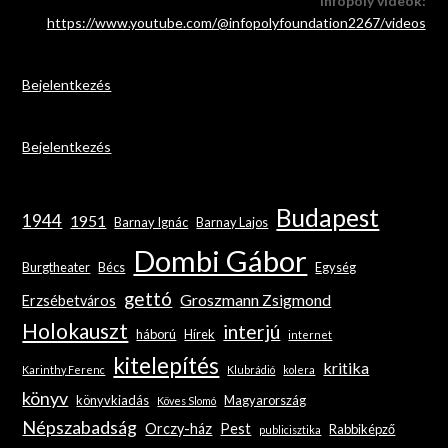
Infopoly videók:
https://www.youtube.com/@infopolyfoundation2267/videos
Bejelentkezés
Bejelentkezés
Budapest
1944
1951
Barnay Ignác
Barnay Lajos
Dombi Gábor
Burgtheater
Bécs
Egység
gettó
Groszmann Zsigmond
Erzsébetváros
Holokauszt
interjú
háború
Hírek
internet
kitelepítés
kritika
Karinthy Ferenc
Klubrádió
kolera
könyv
könyvkiadás
Magyarország
Köves Slomó
Népszabadság
Orczy-ház
Pest
Rabbiképző
publicisztika