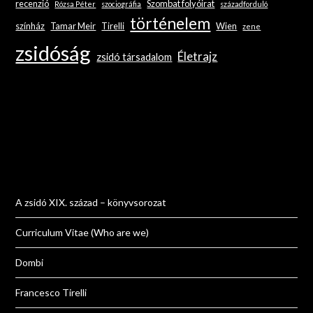
recenzió
Szombat folyóirat
Rózsa Péter
szociográfia
századforduló
történelem
színház
Tamar Meir
Tirelli
Wien
zene
zsidóság
Életrajz
zsidó társadalom
A zsidó XIX. század – könyvsorozat
Curriculum Vitae (Who are we)
Dombi
Francesco Tirelli