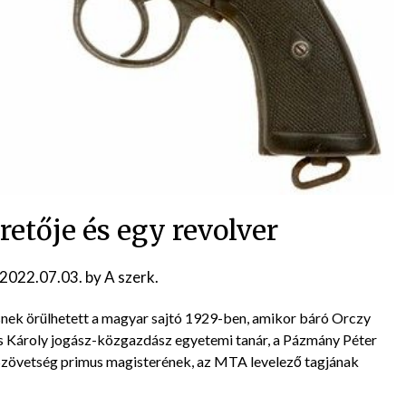
retője és egy revolver
2022.07.03.
by
A szerk.
snek örülhetett a magyar sajtó 1929-ben, amikor báró Orczy
lás Károly jogász-közgazdász egyetemi tanár, a Pázmány Péter
Szövetség primus magisterének, az MTA levelező tagjának