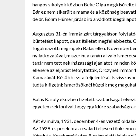
hangos sikolyok közben Beke Olga megkísérelte fe
Bár ez nem sikerült a mama és a közönség beavatko
de dr. Böhm Hümér járásbíró a vádlott idegállapotá
Augusztus 31-én, immár zárt tárgyaláson folytatód
büntetést kapott, de az ítéletet megfellebbezte. 
fogalmazott meg sipeki Balás ellen. Novemberben
nyilatkozatával, miszerint a tanárral való ismeret
tanár nem tett neki házassági ajánlatot; minden k
ellenére az eljárást lefolytatták, Orczynét immár 
Kamaránál. Később ezt a feljelentését is visszavo
tudta kifizetni: ismerősöknél húzták meg magukat b
Balás Károly eközben fizetett szabadságát élvezt
egyetem rektorával, hogy egy időre szabadságra m
Két év múlva, 1931. december 4-én vezető oldalak
Az 1929-es perek óta a család teljesen tönkrement,
Károlyt a Kecskeméti utca 9. szám alatti lakása előt