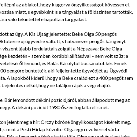
ltépni az ablakot, hogy kiugorva öngyilkosságot kövessen el.
zása miatt, s egyébként is a tárgyalást a földszinten tartották,
ra való tekintettel elnapolta a tárgyalást.
ott az ügy. A Kis Ujság jelentette: Beke Olga 50 pengős
Októberre új ügyvédre váltott, s hatvanezer pengős kárigényt
 viszont újabb fordulattal szolgált a Népszava: Beke Olga
sége kezdetén – szemben korábbi állításával – nem volt szűz; a
öveteléséről lemond, és Balás Károlytól bocsánatot kér. Ennek
400 pengőre büntették, aki feljelentette ügyvédjét az Ügyvédi
nta. A lapokból kiderül, hogy a Beke család ezt a 400 pengőt sem
ejelentés nélkül, hogy ne találjon rájuk a végrehajtó.
e. Bár lemondott dékáni pozíciójáról, abban állapodott meg az
egy. A dékáni pozíciót 1930 őszén foglalta el ismét.
on jelent meg a hír: Orczy báróné öngyilkosságot kísérelt meg.
 s mint a Pesti Hirlap közölte, Olga egy revolverrel várta
t. Bár a fegyvert a férfi elvette tőle, Olga egy pohár vizet kért,