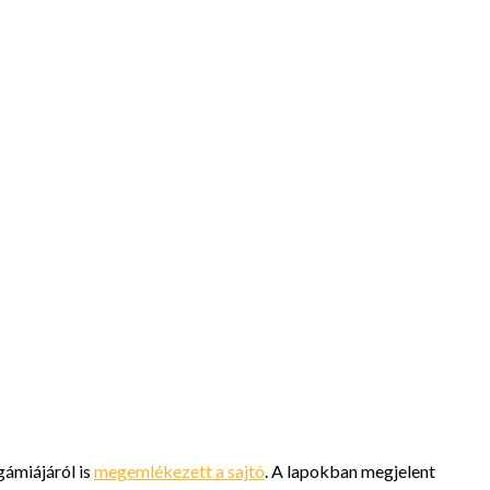
gámiájáról is
megemlékezett a sajtó
. A lapokban megjelent