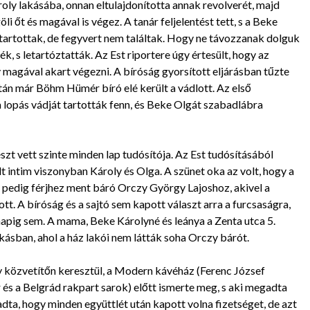
roly lakásába, onnan eltulajdonította annak revolverét, majd
őt és magával is végez. A tanár feljelentést tett, s a Beke
artottak, de fegyvert nem találtak. Hogy ne távozzanak dolguk
, s letartóztatták. Az Est riportere úgy értesült, hogy az
y magával akart végezni. A bíróság gyorsított eljárásban tűzte
után már Böhm Hümér bíró elé került a vádlott. Az első
a lopás vádját tartották fenn, és Beke Olgát szabadlábra
zt vett szinte minden lap tudósítója. Az Est tudósításából
lt intim viszonyban Károly és Olga. A szünet oka az volt, hogy a
a pedig férjhez ment báró Orczy György Lajoshoz, akivel a
tt. A bíróság és a sajtó sem kapott választ arra a furcsaságra,
napig sem. A mama, Beke Károlyné és leánya a Zenta utca 5.
ásban, ahol a ház lakói nem látták soha Orczy bárót.
gy közvetítőn keresztül, a Modern kávéház (Ferenc József
r és a Belgrád rakpart sarok) előtt ismerte meg, s aki megadta
ta, hogy minden együttlét után kapott volna fizetséget, de azt