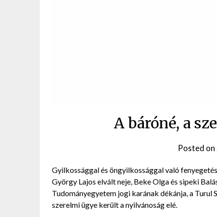
A báróné, a sze
Posted on
Gyilkossággal és öngyilkossággal való fenyegeté
György Lajos elvált neje, Beke Olga és sipeki Ba
Tudományegyetem jogi karának dékánja, a Turul 
szerelmi ügye került a nyilvánoság elé.