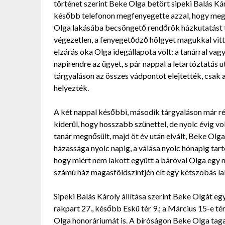
történet szerint Beke Olga betört sipeki Balás Ká
később telefonon megfenyegette azzal, hogy megöli 
Olga lakásába becsöngető rendőrök házkutatást t
végezetlen, a fenyegetődző hölgyet magukkal vitték
elzárás oka Olga idegállapota volt: a tanárral vag
napirendre az ügyet, s pár nappal a letartóztatás 
tárgyaláson az összes vádpontot elejtették, csak 
helyezték.
A két nappal későbbi, második tárgyaláson már rés
kiderül, hogy hosszabb szünettel, de nyolc évig vo
tanár megnősült, majd öt év után elvált, Beke Olg
házassága nyolc napig, a válása nyolc hónapig tarto
hogy miért nem lakott együtt a báróval Olga egy 
számú ház magasföldszintjén élt egy kétszobás lak
Sipeki Balás Károly állítása szerint Beke Olgát e
rakpart 27., később Eskü tér 9.; a Március 15-e té
Olga honoráriumát is. A bíróságon Beke Olga tagad