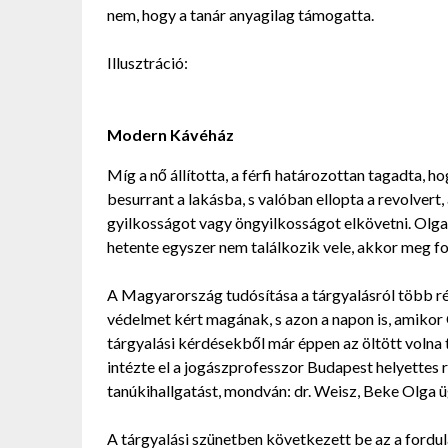
nem, hogy a tanár anyagilag támogatta.
Illusztráció:
Modern Kávéház
Míg a nő állította, a férfi határozottan tagadta, h
besurrant a lakásba, s valóban ellopta a revolvert,
gyilkosságot vagy öngyilkosságot elkövetni. Olga 
hetente egyszer nem találkozik vele, akkor meg fog
A Magyarország tudósítása a tárgyalásról több rés
védelmet kért magának, s azon a napon is, amikor 
tárgyalási kérdésekből már éppen az öltött volna t
intézte el a jogászprofesszor Budapest helyettes r
tanúkihallgatást, mondván: dr. Weisz, Beke Olga ü
A tárgyalási szünetben következett be az a fordul