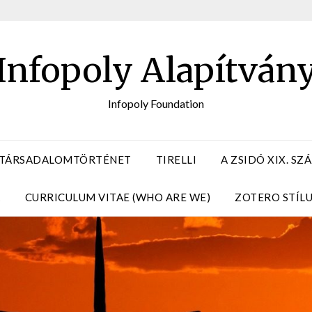
Infopoly Alapítván
Infopoly Foundation
 TÁRSADALOMTÖRTÉNET
TIRELLI
A ZSIDÓ XIX. S
A
CURRICULUM VITAE (WHO ARE WE)
ZOTERO STÍL