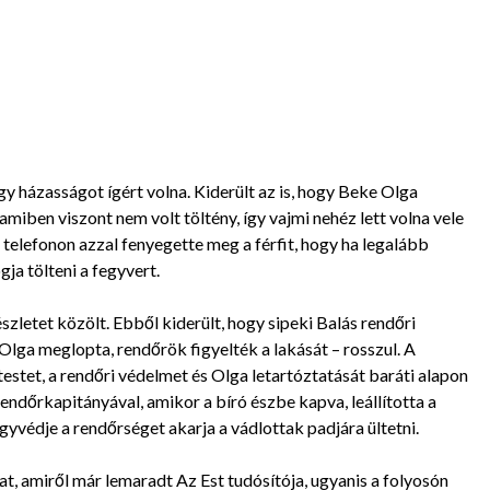
ogy házasságot ígért volna. Kiderült az is, hogy Beke Olga
 amiben viszont nem volt töltény, így vajmi nehéz lett volna vele
telefonon azzal fenyegette meg a férfit, hogy ha legalább
ja tölteni a fegyvert.
zletet közölt. Ebből kiderült, hogy sipeki Balás rendőri
Olga meglopta, rendőrök figyelték a lakását – rosszul. A
estet, a rendőri védelmet és Olga letartóztatását baráti alapon
endőrkapitányával, amikor a bíró észbe kapva, leállította a
gyvédje a rendőrséget akarja a vádlottak padjára ültetni.
at, amiről már lemaradt Az Est tudósítója, ugyanis a folyosón