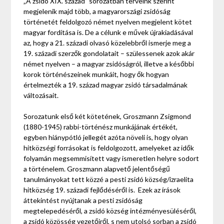
„A zsidó XIX. század” sorozatban terveink szerint
megjelenik majd több, a magyarországi zsidóság
történetét feldolgozó német nyelven megjelent kötet
magyar fordítása is. De a célunk e művek újrakiadásával
az, hogy a 21. századi olvasó közelebbről ismerje meg a
19. századi szerzők gondolatait – szülessenek azok akár
német nyelven – a magyar zsidóságról, illetve a későbbi
korok történészeinek munkáit, hogy ők hogyan
értelmezték a 19. század magyar zsidó társadalmának
változásait.
Sorozatunk első két kötetének, Groszmann Zsigmond
(1880-1945) rabbi-történész munkájának értékét,
egyben hiánypótló jellegét azóta növeli is, hogy olyan
hitközségi forrásokat is feldolgozott, amelyeket az idők
folyamán megsemmisített vagy ismeretlen helyre sodort
a történelem. Groszmann alapvető jelentőségű
tanulmányokat tett közzé a pesti zsidó község/izraelita
hitközség 19. századi fejlődéséről is. Ezek az írások
áttekintést nyújtanak a pesti zsidóság
megtelepedéséről, a zsidó község intézményesüléséről,
a zsidó közösség vezetőiről, s nem utolsó sorban a zsidó