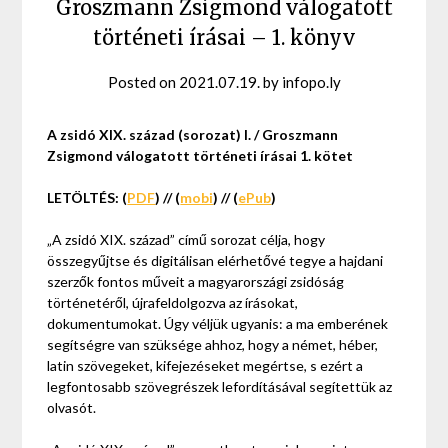
Groszmann Zsigmond válogatott
történeti írásai – 1. könyv
Posted on
2021.07.19.
by
infopo.ly
A zsidó XIX. század (sorozat) I. / Groszmann
Zsigmond válogatott történeti írásai 1. kötet
LETÖLTÉS:
(
PDF
) // (
mobi
) // (
ePub
)
„A zsidó XIX. század” című sorozat célja, hogy
összegyűjtse és digitálisan elérhetővé tegye a hajdani
szerzők fontos műveit a magyarországi zsidóság
történetéről, újrafeldolgozva az írásokat,
dokumentumokat. Úgy véljük ugyanis: a ma emberének
segítségre van szüksége ahhoz, hogy a német, héber,
latin szövegeket, kifejezéseket megértse, s ezért a
legfontosabb szövegrészek lefordításával segítettük az
olvasót.