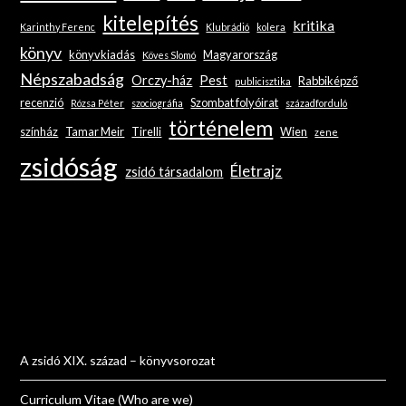
kitelepítés
kritika
Karinthy Ferenc
Klubrádió
kolera
könyv
könyvkiadás
Magyarország
Köves Slomó
Népszabadság
Orczy-ház
Pest
Rabbiképző
publicisztika
recenzió
Szombat folyóirat
Rózsa Péter
szociográfia
századforduló
történelem
színház
Tamar Meir
Tirelli
Wien
zene
zsidóság
Életrajz
zsidó társadalom
A zsidó XIX. század – könyvsorozat
Curriculum Vitae (Who are we)