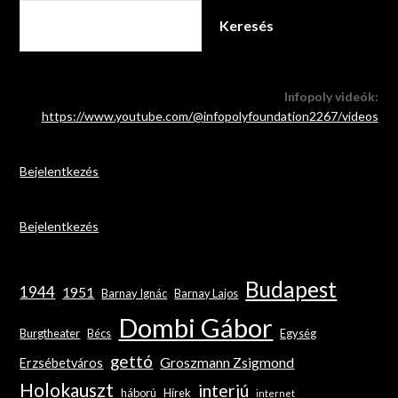
Keresés
Infopoly videók:
https://www.youtube.com/@infopolyfoundation2267/videos
Bejelentkezés
Bejelentkezés
Budapest
1944
1951
Barnay Ignác
Barnay Lajos
Dombi Gábor
Burgtheater
Bécs
Egység
gettó
Groszmann Zsigmond
Erzsébetváros
Holokauszt
interjú
háború
Hírek
internet