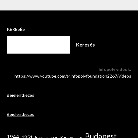
KERESÉS
Keresés
Infopoly videók:
https://www.youtube.com/@infopolyfoundation2267/videos
Bejelentkezés
Bejelentkezés
Budapest
1944
1951
Barnay Ignác
Barnay Lajos