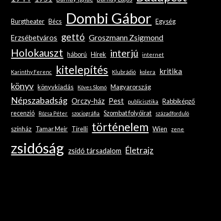
Dombi Gábor
Burgtheater
Bécs
Egység
gettó
Groszmann Zsigmond
Erzsébetváros
Holokauszt
interjú
háború
Hírek
internet
kitelepítés
kritika
Karinthy Ferenc
Klubrádió
kolera
könyv
könyvkiadás
Magyarország
Köves Slomó
Népszabadság
Orczy-ház
Pest
Rabbiképző
publicisztika
recenzió
Szombat folyóirat
Rózsa Péter
szociográfia
századforduló
történelem
színház
Tamar Meir
Tirelli
Wien
zene
zsidóság
Életrajz
zsidó társadalom