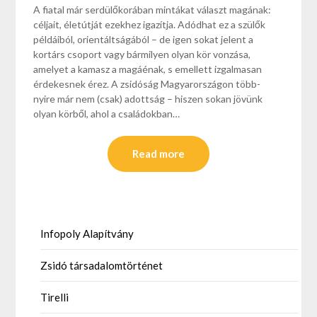
A fiatal már serdülőkorában min­tákat választ magának:
céljait, életút­ját ezekhez igazítja. Adódhat ez a szülők
példáiból, orientáltságából – de igen sokat jelent a
kortárs csoport vagy bármilyen olyan kör vonzása,
amelyet a kamasz a magáénak, s emellett izgalmasan
érdekesnek érez. A zsidóság Magyarországon több­
nyire már nem (csak) adottság – hiszen sokan jövünk
olyan körből, ahol a családokban…
Read more
Infopoly Alapítvány
Zsidó társadalomtörténet
Tirelli