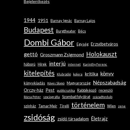
Bejelentkezés
1944
1951
Barnay Ignác
Barnay Lajos
Budapest
Burgtheater
Bécs
Dombi Gábor
Erzsébetváros
Egység
Holokauszt
gettó
Groszmann Zsigmond
interjú
háború
Hírek
internet
Karinthy Ferenc
kitelepítés
könyv
kritika
Klubrádió
kolera
Népszabadság
könyvkiadás
Magyarország
Köves Slomó
Orczy-ház
Pest
Rabbiképző
recenzió
publicisztika
Szombat folyóirat
Rózsa Péter
szociográfia
századforduló
történelem
színház
Tamar Meir
Tirelli
Wien
zene
zsidóság
Életrajz
zsidó társadalom