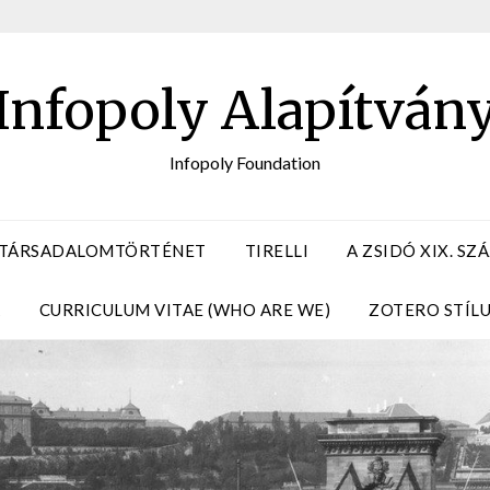
Infopoly Alapítván
Infopoly Foundation
 TÁRSADALOMTÖRTÉNET
TIRELLI
A ZSIDÓ XIX. S
A
CURRICULUM VITAE (WHO ARE WE)
ZOTERO STÍL