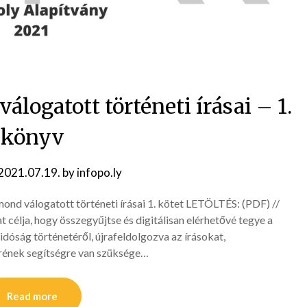
ogatott történeti írásai – 1.
könyv
2021.07.19.
by
infopo.ly
mond válogatott történeti írásai 1. kötet LETÖLTÉS: (PDF) //
t célja, hogy összegyűjtse és digitálisan elérhetővé tegye a
dóság történetéről, újrafeldolgozva az írásokat,
rének segítségre van szüksége…
Read more