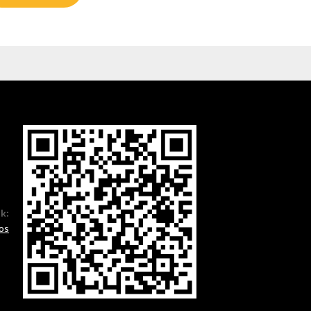
ók:
os