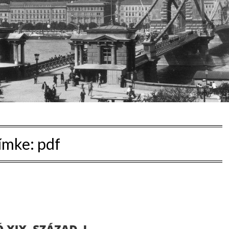
ímke:
pdf