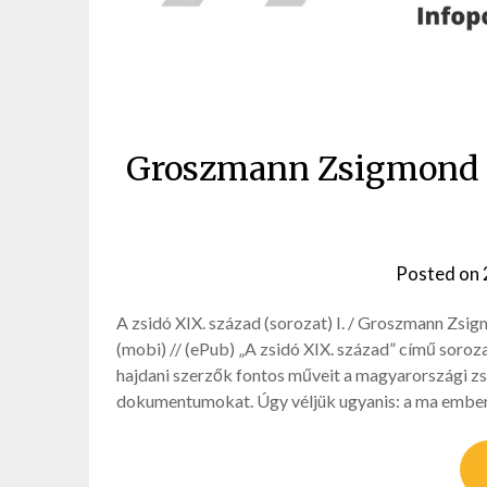
Groszmann Zsigmond vál
Posted on
A zsidó XIX. század (sorozat) I. / Groszmann Zsig
(mobi) // (ePub) „A zsidó XIX. század” című soroza
hajdani szerzők fontos műveit a magyarországi zsi
dokumentumokat. Úgy véljük ugyanis: a ma embe