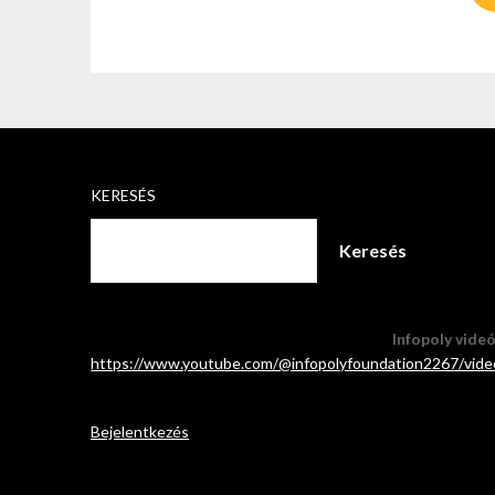
KERESÉS
Keresés
Infopoly vide
https://www.youtube.com/@infopolyfoundation2267/vide
Bejelentkezés