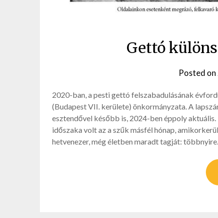
Gettó különs
Posted on
2020-ban, a pesti gettó felszabadulásának évford
(Budapest VII. kerülete) önkormányzata. A lapsz
esztendővel később is, 2024-ben éppoly aktuális
időszaka volt az a szűk másfél hónap, amikorkerü
hetvenezer, még életben maradt tagját: többnyir