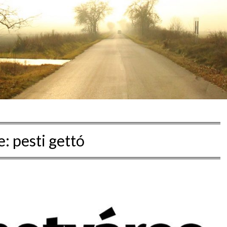
e:
pesti gettó