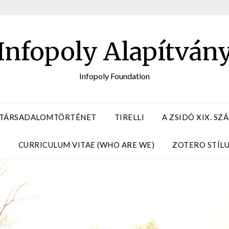
Infopoly Alapítván
Infopoly Foundation
 TÁRSADALOMTÖRTÉNET
TIRELLI
A ZSIDÓ XIX. S
A
CURRICULUM VITAE (WHO ARE WE)
ZOTERO STÍL