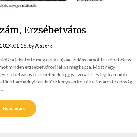
zám, Erzsébetváros
2024.01.18.
by
A szerk.
ulójára jelentette meg ezt az újság-különszámot Erzsébetváros
ámot minden erzsébetvárosi lakos megkapta. Most négy
. „Erzsébetváros történetének leggyászosabb és legdrámaibb
letünk harmadnyi területére kényszerítették a fővárosi zsidóság
e…
Read more