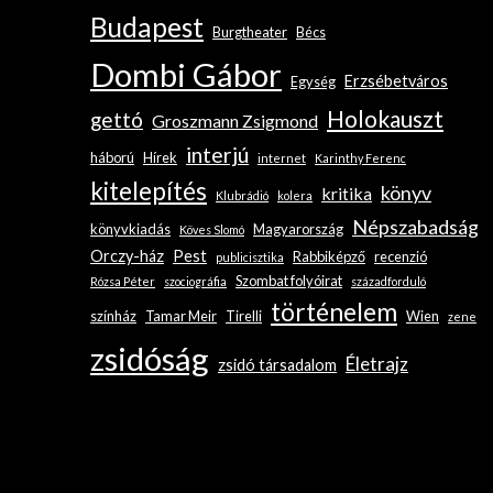
Budapest
Burgtheater
Bécs
Dombi Gábor
Erzsébetváros
Egység
Holokauszt
gettó
Groszmann Zsigmond
interjú
háború
Hírek
internet
Karinthy Ferenc
kitelepítés
könyv
kritika
Klubrádió
kolera
Népszabadság
könyvkiadás
Magyarország
Köves Slomó
Orczy-ház
Pest
Rabbiképző
recenzió
publicisztika
Szombat folyóirat
Rózsa Péter
szociográfia
századforduló
történelem
színház
Tamar Meir
Tirelli
Wien
zene
zsidóság
Életrajz
zsidó társadalom