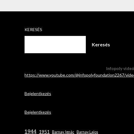
KERESÉS
Keresés
Infopoly vide
https://www.youtube.com/@infopolyfoundation2267/vide
Bejelentkezés
Bejelentkezés
1944
1951
Barnay Ignác
Barnay Lajos