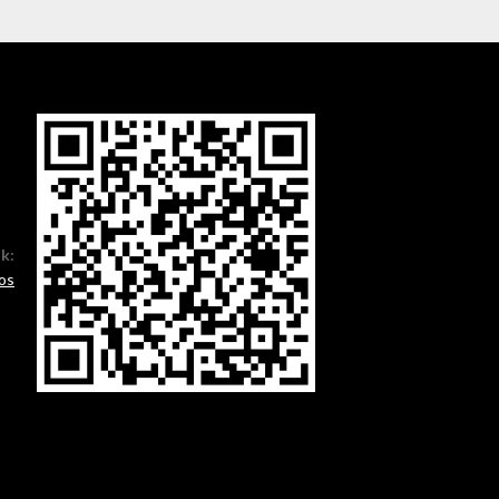
ók:
os