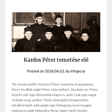
Kardos Péter temetése elé
Posted on
2026.06.02.
by
infopo.ly
Pár évvel ezelőtt Kardos Péter temette el apukámat.
Most én állok majd Péter sírja mellett. Apukám és Péter
között volt egy láthatatlan kapocs, amit csak egy napja
tudtam meg, amikor Péter életrajzát böngésztem:
mindkettejük édesapját egy Hidegség nevű nyugat-
magyarországi település Ilona-major nevű részén