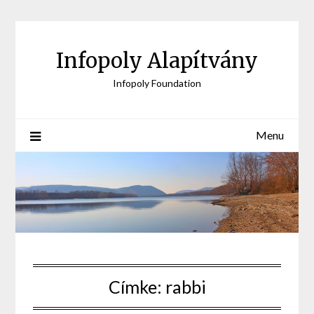
Skip
to
content
Infopoly Alapítvány
Infopoly Foundation
Menu
Címke:
rabbi