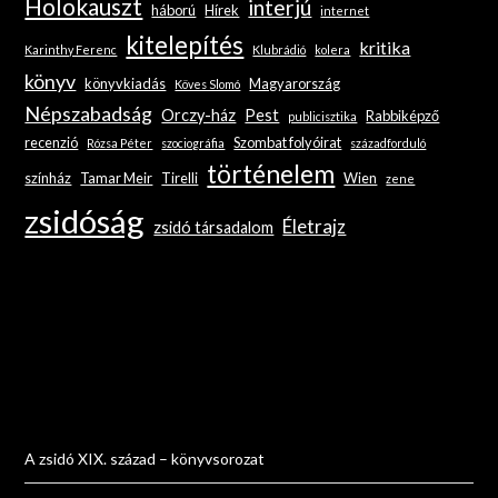
Holokauszt
interjú
háború
Hírek
internet
kitelepítés
kritika
Karinthy Ferenc
Klubrádió
kolera
könyv
könyvkiadás
Magyarország
Köves Slomó
Népszabadság
Orczy-ház
Pest
Rabbiképző
publicisztika
recenzió
Szombat folyóirat
Rózsa Péter
szociográfia
századforduló
történelem
színház
Tamar Meir
Tirelli
Wien
zene
zsidóság
Életrajz
zsidó társadalom
A zsidó XIX. század – könyvsorozat