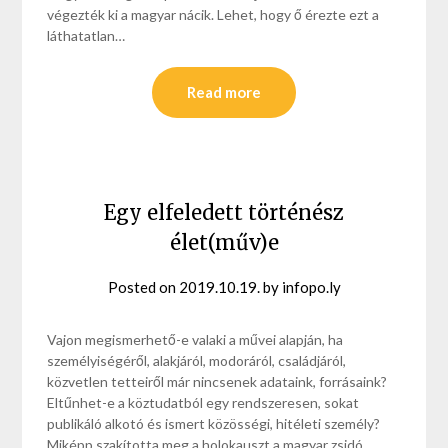
végezték ki a magyar nácik. Lehet, hogy ő érezte ezt a
láthatatlan…
Read more
Egy elfeledett történész
élet(műv)e
Posted on
2019.10.19.
by
infopo.ly
Vajon megismerhető-e valaki a művei alapján, ha
személyiségéről, alakjáról, modoráról, családjáról,
közvetlen tetteiről már nincsenek adataink, forrásaink?
Eltűnhet-e a köztudatból egy rendszeresen, sokat
publikáló alkotó és ismert közösségi, hitéleti személy?
Miképp szakította meg a holokauszt a magyar zsidó