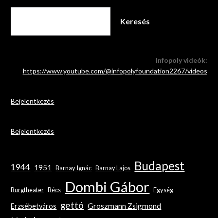
Keresés
Infopoly videók:
https://www.youtube.com/@infopolyfoundation2267/videos
Bejelentkezés
Bejelentkezés
Budapest
1944
1951
Barnay Ignác
Barnay Lajos
Dombi Gábor
Burgtheater
Bécs
Egység
gettó
Groszmann Zsigmond
Erzsébetváros