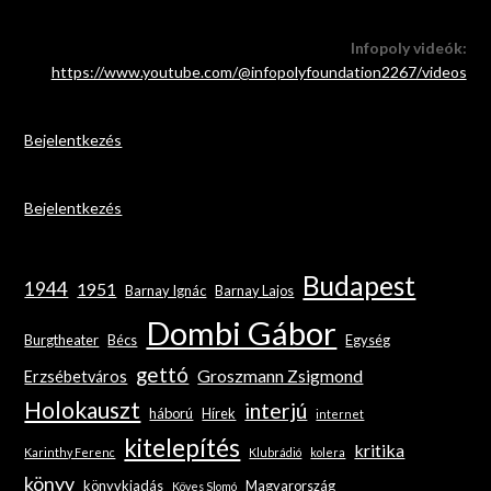
Infopoly videók:
https://www.youtube.com/@infopolyfoundation2267/videos
Bejelentkezés
Bejelentkezés
Budapest
1944
1951
Barnay Ignác
Barnay Lajos
Dombi Gábor
Burgtheater
Bécs
Egység
gettó
Groszmann Zsigmond
Erzsébetváros
Holokauszt
interjú
háború
Hírek
internet
kitelepítés
kritika
Karinthy Ferenc
Klubrádió
kolera
könyv
könyvkiadás
Magyarország
Köves Slomó