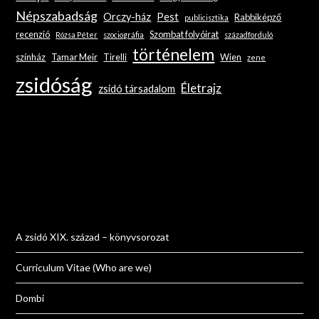
Népszabadság
Orczy-ház
Pest
Rabbiképző
publicisztika
recenzió
Szombat folyóirat
Rózsa Péter
szociográfia
századforduló
történelem
színház
Tamar Meir
Tirelli
Wien
zene
zsidóság
Életrajz
zsidó társadalom
A zsidó XIX. század – könyvsorozat
Curriculum Vitae (Who are we)
Dombi