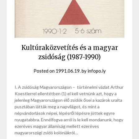
Kultúraközvetítés és a magyar
zsidóság (1987-1990)
Posted on
1991.06.19.
by
infopo.ly
I. A zsidóság Magyarországon – történelmi vázlat Arthur
Koestlerrel ellentétben (1) el kell vetnünk azt, hogy a
jelenleg Magyarországon élő zsidók ősei a kazárok uralta
pusztában látták meg a napvilágot, és mint a
népvándorlások népei, lépésről lépésre jöttek egyre
nyugatabbra. Ennélfogva arról is le kell mondanunk, hogy
ezeréves magyar államiság mellett ezeréves
magyarországi zsidó kolóniákról…