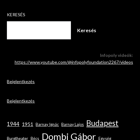
KERESÉS
Keresés
Infopoly videók:
https://www.youtube.com/@infopolyfoundation2267/videos
Bejelentkezés
Bejelentkezés
Budapest
1944
1951
Barnay Ignác
Barnay Lajos
Dombi Gábor
Burgtheater
Bécs
Egység