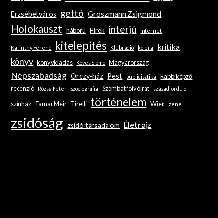
gettó
Groszmann Zsigmond
Erzsébetváros
Holokauszt
interjú
háború
Hírek
internet
kitelepítés
kritika
Karinthy Ferenc
Klubrádió
kolera
könyv
könyvkiadás
Magyarország
Köves Slomó
Népszabadság
Orczy-ház
Pest
Rabbiképző
publicisztika
recenzió
Szombat folyóirat
Rózsa Péter
szociográfia
századforduló
történelem
színház
Tamar Meir
Tirelli
Wien
zene
zsidóság
Életrajz
zsidó társadalom