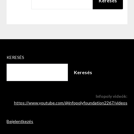
Keresés
KERESÉS
Keresés
Infopoly videók:
https://www.youtube.com/@infopolyfoundation2267/videos
Bejelentkezés