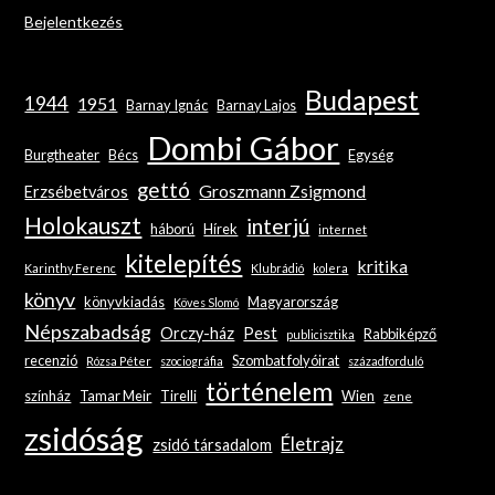
Bejelentkezés
Budapest
1944
1951
Barnay Ignác
Barnay Lajos
Dombi Gábor
Burgtheater
Bécs
Egység
gettó
Groszmann Zsigmond
Erzsébetváros
Holokauszt
interjú
háború
Hírek
internet
kitelepítés
kritika
Karinthy Ferenc
Klubrádió
kolera
könyv
könyvkiadás
Magyarország
Köves Slomó
Népszabadság
Orczy-ház
Pest
Rabbiképző
publicisztika
recenzió
Szombat folyóirat
Rózsa Péter
szociográfia
századforduló
történelem
színház
Tamar Meir
Tirelli
Wien
zene
zsidóság
Életrajz
zsidó társadalom