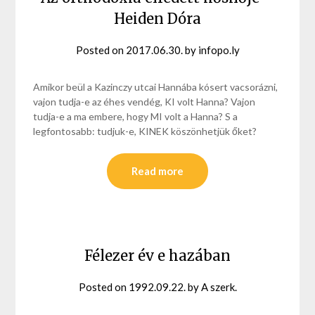
Heiden Dóra
Posted on
2017.06.30.
by
infopo.ly
Amikor beül a Kazinczy utcai Hannába kósert vacsorázni,
vajon tudja-e az éhes vendég, KI volt Hanna? Vajon
tudja-e a ma embere, hogy MI volt a Hanna? S a
legfontosabb: tudjuk-e, KINEK köszönhetjük őket?
Read more
Félezer év e hazában
Posted on
1992.09.22.
by
A szerk.