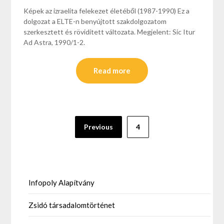
Képek az izraelita felekezet életéből (1987-1990) Ez a
dolgozat a ELTE-n benyújtott szakdolgozatom
szerkesztett és rövidített változata. Megjelent: Sic Itur
Ad Astra, 1990/1-2.
Read more
Bejegyzések
Previous
4
lapozása
Infopoly Alapítvány
Zsidó társadalomtörténet