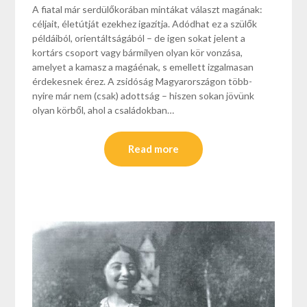
A fiatal már serdülőkorában min­tákat választ magának:
céljait, életút­ját ezekhez igazítja. Adódhat ez a szülők
példáiból, orientáltságából – de igen sokat jelent a
kortárs csoport vagy bármilyen olyan kör vonzása,
amelyet a kamasz a magáénak, s emellett izgalmasan
érdekesnek érez. A zsidóság Magyarországon több­
nyire már nem (csak) adottság – hiszen sokan jövünk
olyan körből, ahol a családokban…
Read more