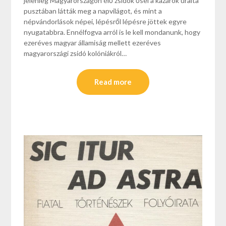
jelenleg Magyarországon élő zsidók ősei a kazárok uralta
pusztában látták meg a napvilágot, és mint a
népvándorlások népei, lépésről lépésre jöttek egyre
nyugatabbra. Ennélfogva arról is le kell mondanunk, hogy
ezeréves magyar államiság mellett ezeréves
magyarországi zsidó kolóniákról…
Read more