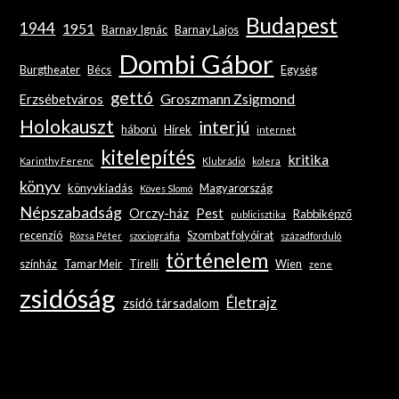
Budapest
1944
1951
Barnay Ignác
Barnay Lajos
Dombi Gábor
Burgtheater
Bécs
Egység
gettó
Groszmann Zsigmond
Erzsébetváros
Holokauszt
interjú
háború
Hírek
internet
kitelepítés
kritika
Karinthy Ferenc
Klubrádió
kolera
könyv
könyvkiadás
Magyarország
Köves Slomó
Népszabadság
Orczy-ház
Pest
Rabbiképző
publicisztika
recenzió
Szombat folyóirat
Rózsa Péter
szociográfia
századforduló
történelem
színház
Tamar Meir
Tirelli
Wien
zene
zsidóság
Életrajz
zsidó társadalom