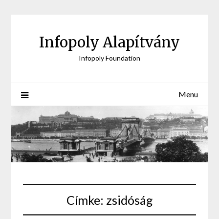
Skip
to
content
Infopoly Alapítvány
Infopoly Foundation
Menu
Címke:
zsidóság