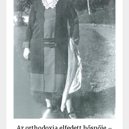
Az orthodoxia elfedett hősnője –