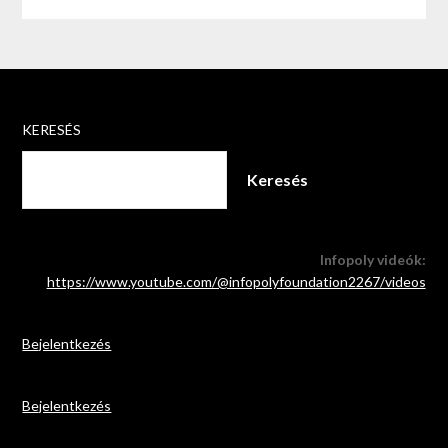
KERESÉS
Keresés
Infopoly videók:
https://www.youtube.com/@infopolyfoundation2267/videos
Bejelentkezés
Bejelentkezés